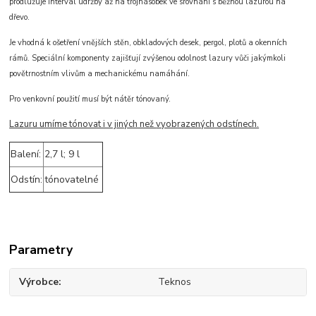
prodlužuje interval údržby až na trojnásobek ve srovnání s běžnou lazurou na
dřevo.
Je vhodná k ošetření vnějších stěn, obkladových desek, pergol, plotů a okenních
rámů. Speciální komponenty zajišťují zvýšenou odolnost lazury vůči jakýmkoli
povětrnostním vlivům a mechanickému namáhání.
Pro venkovní použití musí být nátěr tónovaný.
Lazuru umíme tónovat i v jiných než
vyobrazených
odstínech.
Balení:
2,7 l; 9 l
Odstín:
tónovatelné
Parametry
Výrobce
Teknos