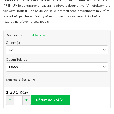
Voudou ředitelná lazura na dřevo s dlouhotrvajícím efektem. WOODEX
PREMIUM je transparentní lazura na dřevo s dlouho trvajícím efektem pro
venkovní použití. Poskytuje vynikající ochranu proti povetrnostním vlivům
a prodlužuje interval údržby až na trojnásobek ve srovnání s běžnou
lazurou na dřevo. ...
celý popis
Dostupnost
skladem
Objem (l)
Odstín Teknos
Nejsme plátci DPH
1 371 Kč
/
ks
Přidat do košíku