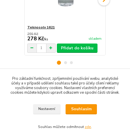
Teknosolv 1621
Štětec plo
291 Kč
cena od
278 Kč
60 Kč
skladem
/
ks
/
ks
Přidat do košíku
Pro základní funkčnost, zpříjemnění používání webu, analytické
Zboží zařazeno v kategoriích
účely a v případě udělení souhlasu také pro účely cílení reklamy
využíváme soubory cookies. Nastavení vlastních preferencí
cookies můžete kdykoli upravit odkazem ve spodní části stránek.
Laky, lazury a oleje
Souhlasím
Nastavení
Souhlas můžete odmítnout
zde
.