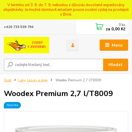
V termínu od 3. 8. do 7. 8. nebudou z důvodu dovolené expedovány
objednávky. Je možné domluvit emailem pouze osobní výdej na prodejně
v Brně.
0
ks
+420 733 539 794
za
0,00 Kč
Menu
Hledat
Úvod
Laky, lazury a oleje
Woodex Premium 2,7 l/T8009
Woodex Premium 2,7 l/T8009
Novinka