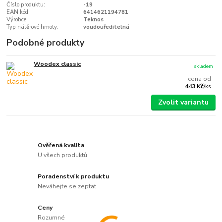
Číslo produktu:
-19
EAN kód:
6414621194781
Výrobce:
Teknos
Typ nátěrové hmoty:
voudouředitelná
Podobné produkty
Woodex classic
skladem
cena od
443 Kč
/
ks
Zvolit variantu
Ověřená kvalita
U všech produktů
Poradenství k produktu
Neváhejte se zeptat
Ceny
Rozumné