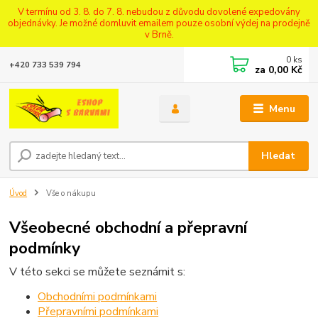
V termínu od 3. 8. do 7. 8. nebudou z důvodu dovolené expedovány
objednávky. Je možné domluvit emailem pouze osobní výdej na prodejně
v Brně.
0
ks
+420 733 539 794
za
0,00 Kč
Menu
Hledat
Úvod
Vše o nákupu
Všeobecné obchodní a přepravní
podmínky
V této sekci se můžete seznámit s:
Obchodními podmínkami
Přepravními podmínkami