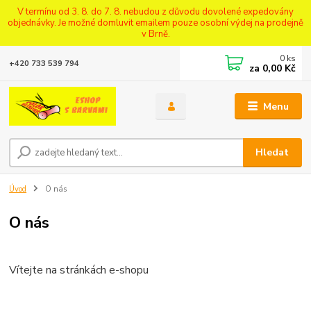
V termínu od 3. 8. do 7. 8. nebudou z důvodu dovolené expedovány
objednávky. Je možné domluvit emailem pouze osobní výdej na prodejně
v Brně.
0
ks
+420 733 539 794
za
0,00 Kč
Menu
Hledat
Úvod
O nás
O nás
Vítejte na stránkách e-shopu