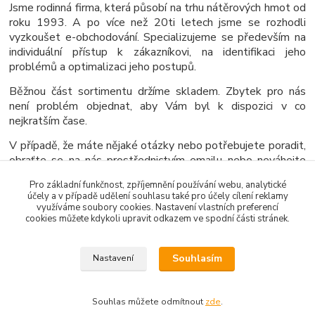
Jsme rodinná firma, která působí na trhu nátěrových hmot od
roku 1993. A po více než 20ti letech jsme se rozhodli
vyzkoušet e-obchodování. Specializujeme se především na
individuální přístup k zákazníkovi, na identifikaci jeho
problémů a optimalizaci jeho postupů.
Běžnou část sortimentu držíme skladem. Zbytek pro nás
není problém objednat, aby Vám byl k dispozici v co
nejkratším čase.
V případě, že máte nějaké otázky nebo potřebujete poradit,
obraťte se na nás prostřednictvím emailu nebo neváhejte
zavolat.
Pro základní funkčnost, zpříjemnění používání webu, analytické
účely a v případě udělení souhlasu také pro účely cílení reklamy
využíváme soubory cookies. Nastavení vlastních preferencí
cookies můžete kdykoli upravit odkazem ve spodní části stránek.
Děkujeme a těšíme se na Váš nákup.
Souhlasím
Nastavení
Souhlas můžete odmítnout
zde
.
Vytvořeno na
Eshop-rychle.cz