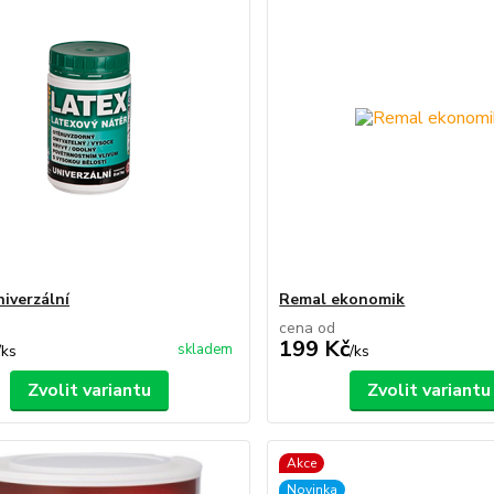
niverzální
Remal ekonomik
cena od
199 Kč
skladem
/
ks
/
ks
Zvolit variantu
Zvolit variantu
Akce
Novinka