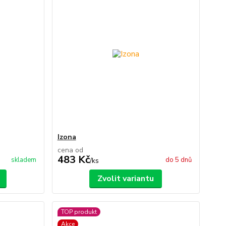
Izona
cena od
483 Kč
skladem
do 5 dnů
/
ks
Zvolit variantu
TOP produkt
Akce