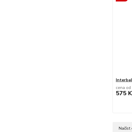
Interbal
cena od
575 K
Načíst 