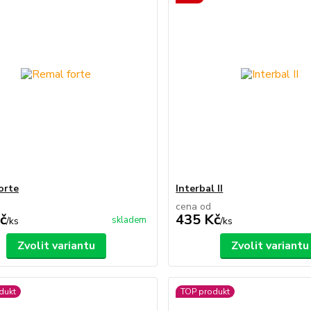
orte
Interbal II
cena od
č
435 Kč
skladem
/
ks
/
ks
Zvolit variantu
Zvolit variantu
dukt
TOP produkt