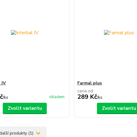
 IV
Farmal plus
cena od
č
289 Kč
skladem
/
ks
/
ks
Zvolit variantu
Zvolit variantu
další produkty (1)