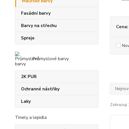
Malířské barvy
Fasádní barvy
Barvy na střechu
Cena:
Spreje
Nov
Průmyslové barvy
2K PUR
Nejnově
Ochranné nástřiky
Laky
Zobrazuji 
Tmely a lepidla