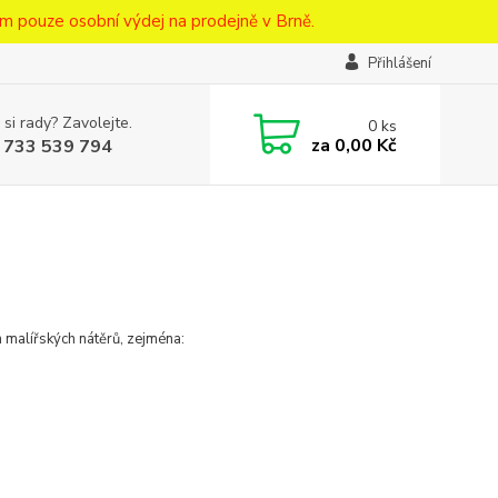
m pouze osobní výdej na prodejně v Brně.
Přihlášení
 si rady? Zavolejte.
0
ks
za
0,00 Kč
 733 539 794
h malířských nátěrů, zejména: