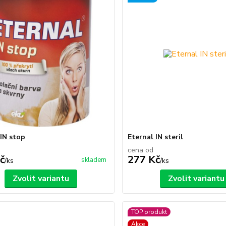
 IN stop
Eternal IN steril
cena od
č
277 Kč
skladem
/
ks
/
ks
Zvolit variantu
Zvolit variantu
TOP produkt
Akce