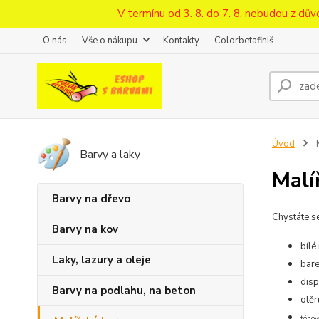
V termínu od 3. 8. do 7. 8. nebudou z d
O nás
Vše o nákupu
Kontakty
Colorbetafiniš
Úvod
M
Barvy a laky
Malí
Barvy na dřevo
Chystáte se
Barvy na kov
bílé
Laky, lazury a oleje
bare
disp
Barvy na podlahu, na beton
otěr
tónov