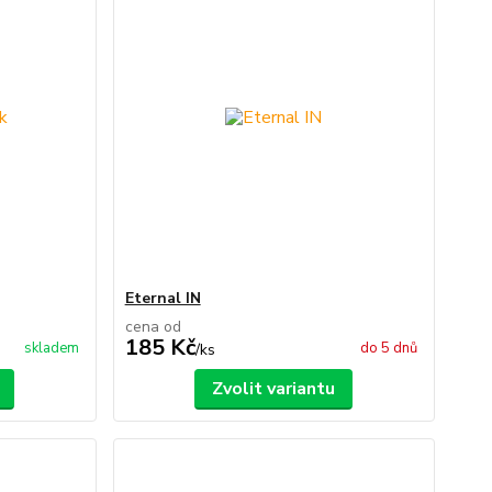
Eternal IN
cena od
185 Kč
skladem
do 5 dnů
/
ks
Zvolit variantu