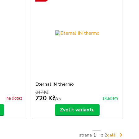
Eternal IN thermo
847 Kč
720 Kč
na dotaz
skladem
/
ks
Zvolit variantu
strana
z 2
další