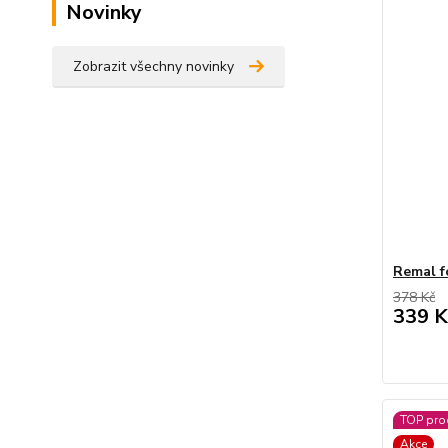
Novinky
Zobrazit všechny novinky
Remal f
378 Kč
339 K
TOP pro
Akce