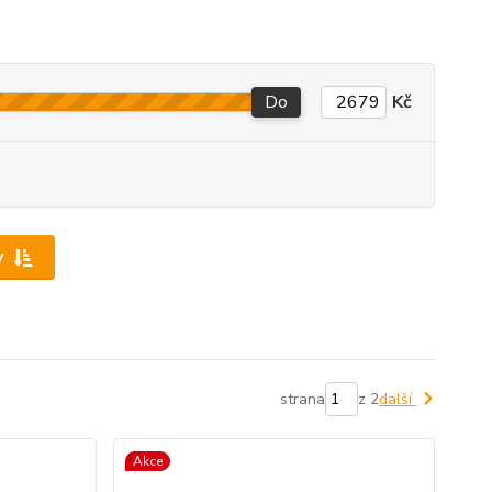
Do
Kč
y
strana
z 2
další
Akce