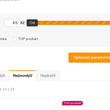
Kč
Od
inka
TOP produkt
Upřesnit parametr
jší
Nejlevnější
Nejdražší
1-12 z 13
TOP produkt