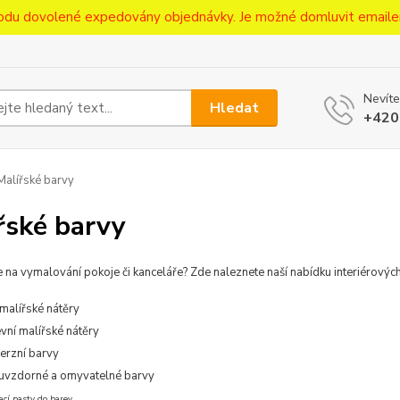
ůvodu dovolené expedovány objednávky. Je možné domluvit emaile
Nevíte
Hledat
+420
alířské barvy
řské barvy
 na vymalování pokoje či kanceláře? Zde naleznete naší nabídku interiérovýc
 malířské nátěry
vní malířské nátěry
erzní barvy
uvzdorné a omyvatelné barvy
ací pasty do barev