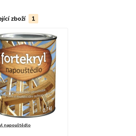
jící zboží
1
yl napouštědlo