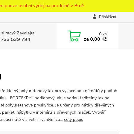
m pouze osobní výdej na prodejně v Brně.
Přihlášení
 si rady? Zavolejte.
0
ks
za
0,00 Kč
 733 539 794
g
editelný polyuretanový lak pro vysoce odolné nátěry podlah
tku. FORTEKRYL podlahový lak je vodou ředitelný lak na
istě polyuretanové pryskyřice. Je určený pro nátěry dřevěných
, parket, nábytku v interiéru a dřevěných hraček. Vytváří
tnoucí nátěry s velmi rychlým za...
celý popis