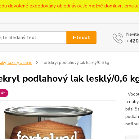
ůvodu dovolené expedovány objednávky. Je možné domluvit emaile
Nevíte
Hledat
+420
aky, lazury a oleje
Fortekryl podlahový lak lesklý/0,6 kg
ekryl podlahový lak lesklý/0,6 k
ukt
Vodouř
a náby
bázi č
podlah
nežlou