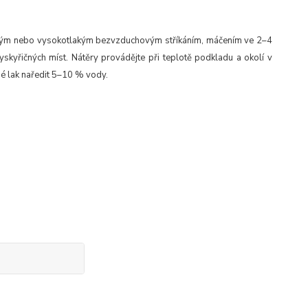
kým nebo vysokotlakým bezvzduchovým stříkáním, máčením ve 2–4
skyřičných míst. Nátěry provádějte při teplotě podkladu a okolí v
é lak naředit 5–10 % vody.