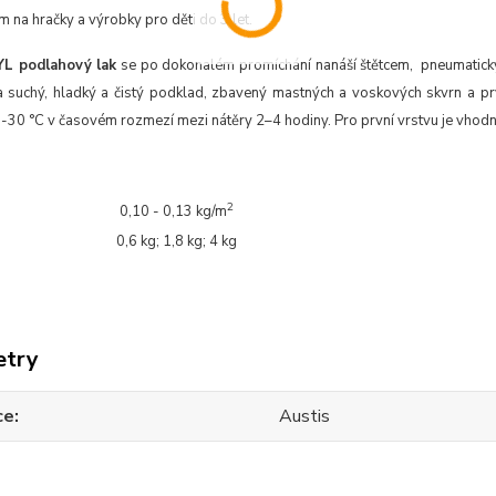
na hračky a výrobky pro děti do 3 let.
L podlahový lak
se po dokonalém promíchání nanáší štětcem, pneumatic
a suchý, hladký a čistý podklad, zbavený mastných a voskových skvrn a pry
-30 °C v časovém rozmezí mezi nátěry 2–4 hodiny. Pro první vrstvu je vhodn
2
0,10 - 0,13 kg/m
0,6 kg; 1,8 kg; 4 kg
etry
ce
Austis