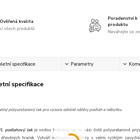
Poradenství k
Ověřená kvalita
produktu
U všech produktů
Neváhejte se ze
etní specifikace
Parametry
Kome
tní specifikace
elný polyuretanový lak pro vysoce odolné nátěry podlah a nábytku.
L podlahový lak
je vodou ředitelný lak na bázi čistě polyuretanové prys
a dřevěných hraček. Vytváří nežloutnoucí nátěry s velmi rychlým zasych