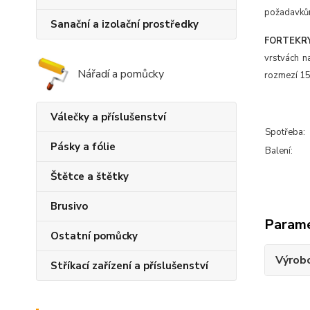
požadavkům 
Sanační a izolační prostředky
FORTEKRY
vrstvách n
Nářadí a pomůcky
rozmezí 15
Válečky a příslušenství
Spotřeba:
Pásky a fólie
Balení:
Štětce a štětky
Brusivo
Param
Ostatní pomůcky
Výrob
Stříkací zařízení a příslušenství