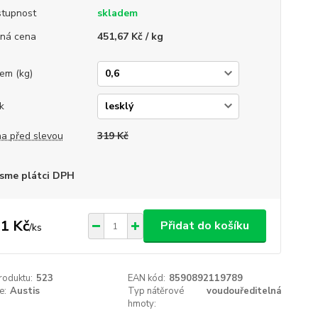
tupnost
skladem
ná cena
451,67 Kč / kg
em (kg)
k
a před slevou
319 Kč
sme plátci DPH
1 Kč
Přidat do košíku
/
ks
roduktu:
523
EAN kód:
8590892119789
e:
Austis
Typ nátěrové
voudouředitelná
hmoty: