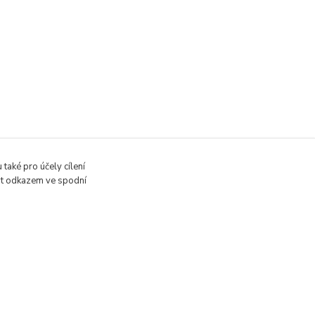
také pro účely cílení
vit odkazem ve spodní
Vytvořeno na
Eshop-rychle.cz