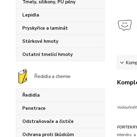
Tmely, silikony, PU pěny
Lepidla
Pryskyřice a laminát
Stěrkové hmoty
Ostatní tmelící hmoty
Kompl
Ředidla a chemie
Komple
Ředidla
Vodouředit
Penetrace
Odstraňovače a čističe
FORTEKRY
Ochrana proti škůdcům
interiéru 