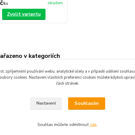
č
skladem
/
ks
Zvolit variantu
zařazeno v kategoriích
 lazury a oleje
Barvy na podlahu, na
st, zpříjemnění používání webu, analytické účely a v případě udělení souhlasu 
beton
ubory cookies. Nastavení vlastních preferencí cookies můžete kdykoli upra
části stránek.
Souhlasím
Nastavení
Souhlas můžete odmítnout
zde
.