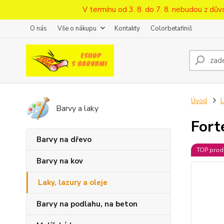
V termínu od 3. 8. do 7. 8. nebudou z d
O nás
Vše o nákupu
Kontakty
Colorbetafiniš
Úvod
L
Barvy a laky
Fort
Barvy na dřevo
TOP prod
Barvy na kov
Laky, lazury a oleje
Barvy na podlahu, na beton