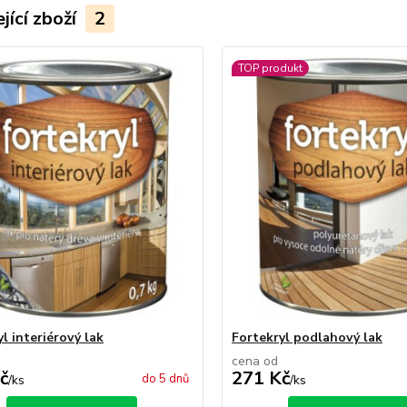
jící zboží
2
TOP produkt
l interiérový lak
Fortekryl podlahový lak
cena od
č
271 Kč
do 5 dnů
/
ks
/
ks