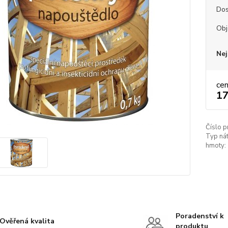
Dos
Obj
Nej
ce
17
Číslo p
Typ ná
hmoty:
Poradenství k
Ověřená kvalita
produktu