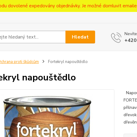
ůvodu dovolené expedovány objednávky. Je možné domluvit emaile
Nevíte
Hledat
+420
chrana proti škůdcům
Fortekryl napouštědlo
ekryl napouštědlo
Napouš
FORTEK
přilna
dřevok
dřevěný