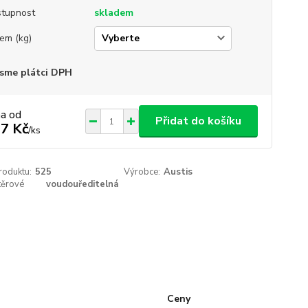
tupnost
skladem
em (kg)
sme plátci DPH
na od
Přidat do košíku
7 Kč
/
ks
roduktu:
525
Výrobce:
Austis
těrové
voudouředitelná
Ceny