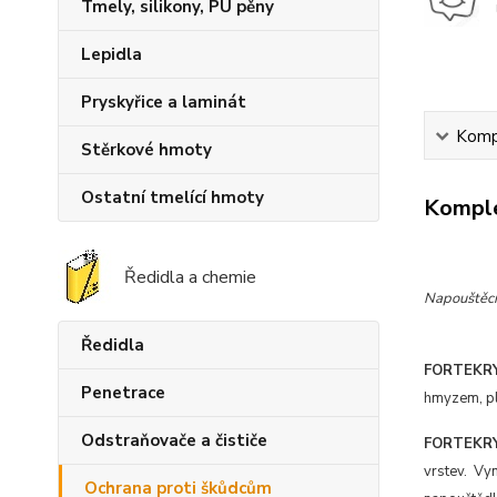
Tmely, silikony, PU pěny
Lepidla
Pryskyřice a laminát
Kompl
Stěrkové hmoty
Ostatní tmelící hmoty
Komple
Ředidla a chemie
Napouštěcí 
Ředidla
FORTEKRY
Penetrace
hmyzem, pl
Odstraňovače a čističe
FORTEKRY
vrstev. Vy
Ochrana proti škůdcům