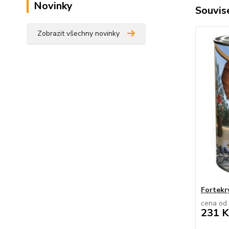
Novinky
Souvise
Zobrazit všechny novinky
Fortekry
cena od
231 K