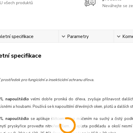
U všech produktů
Neváhejte se ze
etní specifikace
Parametry
Kome
tní specifikace
prostředek pro fungicidní a insekticidní ochranu dřeva.
L napouštědlo
velmi dobře proniká do dřeva, zvyšuje přilnavost dalšíc
ísněmi a houbami. Používá se k napouštění dřevěných oken, plotů a dalších s
L napouštědlo
se aplikuje štětcem nebo máčením na suchý a čistý podk
mytí pryskyřice proveďte nitroředidlem. Teplota podkladu a okolí nesmí