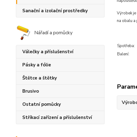
napouštědl
Sanační a izolační prostředky
Výrobek je 
na obalu a 
Nářadí a pomůcky
Spotřeba:
Válečky a příslušenství
Balení:
Pásky a fólie
Štětce a štětky
Param
Brusivo
Výrob
Ostatní pomůcky
Stříkací zařízení a příslušenství