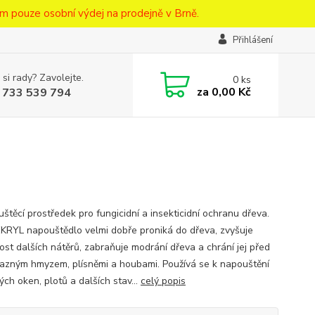
m pouze osobní výdej na prodejně v Brně.
Přihlášení
 si rady? Zavolejte.
0
ks
za
0,00 Kč
 733 539 794
těcí prostředek pro fungicidní a insekticidní ochranu dřeva.
RYL napouštědlo velmi dobře proniká do dřeva, zvyšuje
vost dalších nátěrů, zabraňuje modrání dřeva a chrání jej před
azným hmyzem, plísněmi a houbami. Používá se k napouštění
ch oken, plotů a dalších stav...
celý popis