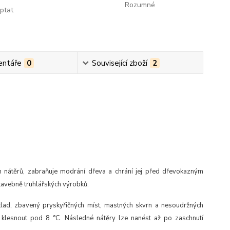
Rozumné
ptat
ntáře
0
Související zboží
2
h nátěrů, zabraňuje modrání dřeva a chrání jej před dřevokazným
tavebně truhlářských výrobků.
lad, zbavený pryskyřičných míst, mastných skvrn a nesoudržných
 klesnout pod 8 °C. Následné nátěry lze nanést až po zaschnutí