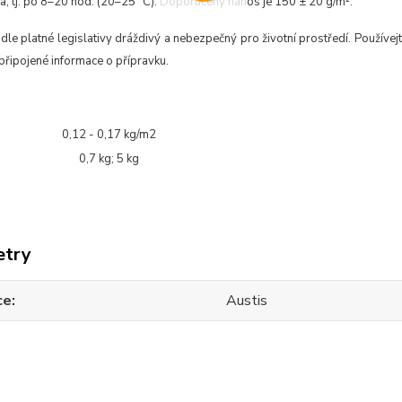
a, tj. po 8–20 hod. (20–25 °C). Doporučený nános je 150 ± 20 g/m².
dle platné legislativy dráždivý a nebezpečný pro životní prostředí. Používej
připojené informace o přípravku.
0,12 - 0,17 kg/m2
0,7 kg; 5 kg
etry
ce
Austis