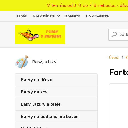
V termínu od 3. 8. do 7. 8. nebudou z d
O nás
Vše o nákupu
Kontakty
Colorbetafiniš
Úvod
O
Barvy a laky
Fort
Barvy na dřevo
Barvy na kov
Laky, lazury a oleje
Barvy na podlahu, na beton