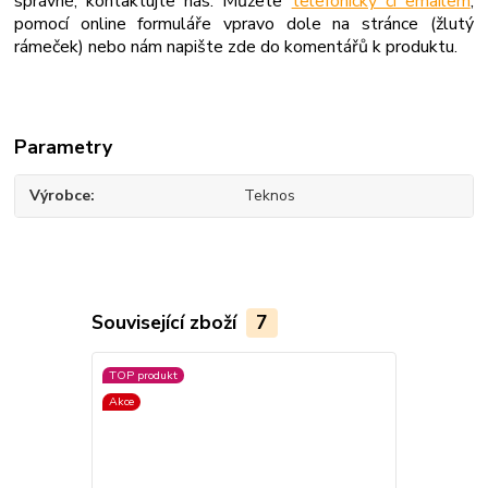
správné, kontaktujte nás. Můžete
telefonicky či emailem
,
pomocí online formuláře vpravo dole na stránce (žlutý
rámeček) nebo nám napište zde do komentářů k produktu.
Parametry
Výrobce
Teknos
Související zboží
7
TOP produkt
Akce