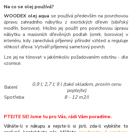
Na co se olej používá?
WOODEX olej aqua
se používá především na povrchovou
úpravu zahradního nábytku z exotických dřevin (sibiřský
modřín, borovice). Možno jej použít pro povrchovou úpravu
nábytku a masivních dřevěných podlah (smrk, borovice) v
interiéru, kdy zanechává příjemný přírodní vzhled a reguluje
vlhkost dřeva. Vytváří příjemný sametový povrch.
Lze jej na tónovat v jakémkoliv požadovaném odstínu - dle
vzornice.
0,9 l; 2,7 l; 9 l (také skladem, prosím cenu
Balení:
poptejte)
Spotřeba:
8 - 12 m2/l
PTEJTE SE! Jsme tu pro Vás, rádi Vám poradíme.
Váháte-li v nákupu a nejste-li si jisti, zda-li vybíráte to