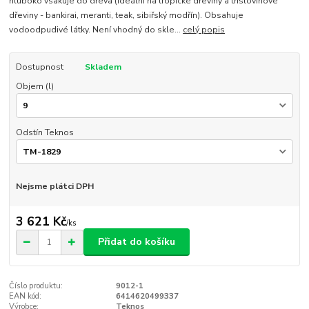
hluboko vsakuje do dřeva (ideální na tropické dřeviny a tříslovinové
dřeviny - bankirai, meranti, teak, sibiřský modřín). Obsahuje
vodoodpudivé látky. Není vhodný do skle...
celý popis
Dostupnost
Skladem
Objem (l)
Odstín Teknos
Nejsme plátci DPH
3 621 Kč
/
ks
Přidat do košíku
Číslo produktu:
9012-1
EAN kód:
6414620499337
Výrobce:
Teknos