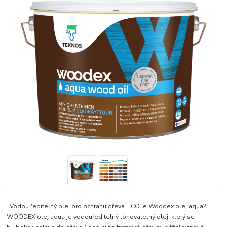
Vodou ředitelný olej pro ochranu dřeva. CO je Woodex olej aqua?
WOODEX olej aqua je vodouředitelný tónovatelný olej, který se