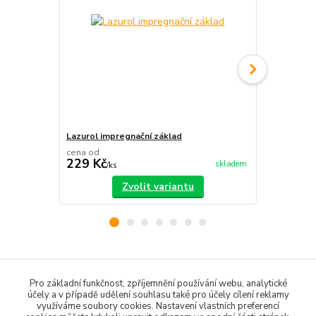
Lazurol impregnační základ
Štětec plo
cena od
cena od
229 Kč
60 Kč
skladem
/
ks
/
ks
Zvolit variantu
Zboží zařazeno v kategoriích
Pro základní funkčnost, zpříjemnění používání webu, analytické
účely a v případě udělení souhlasu také pro účely cílení reklamy
Barvy na dřevo
využíváme soubory cookies. Nastavení vlastních preferencí