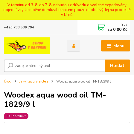
V termínu od 3. 8. do 7. 8. nebudou z důvodu dovolené expedovány
objednávky. Je možné domluvit emailem pouze osobní výdej na prodejně
v Brně.
0
ks
+420 733 539 794
za
0,00 Kč
Menu
Hledat
Úvod
Laky, lazury a oleje
Woodex aqua wood oil TM-1829/9 l
Woodex aqua wood oil TM-
1829/9 l
TOP produkt