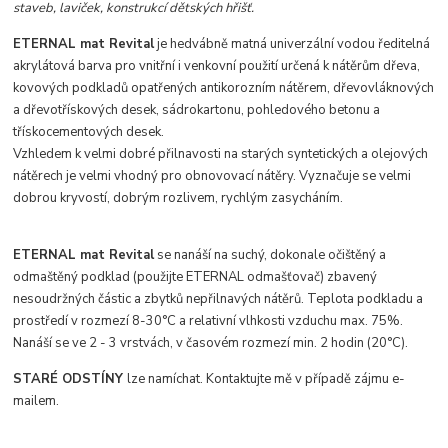
staveb, laviček, konstrukcí dětských hřišť.
ETERNAL mat Revital
je hedvábně matná univerzální vodou ředitelná
akrylátová barva pro vnitřní i venkovní použití určená k nátěrům dřeva,
kovových podkladů opatřených antikorozním nátěrem, dřevovláknových
a dřevotřískových desek, sádrokartonu, pohledového betonu a
třískocementových desek.
Vzhledem k velmi dobré přilnavosti na starých syntetických a olejových
nátěrech je velmi vhodný pro obnovovací nátěry. Vyznačuje se velmi
dobrou kryvostí, dobrým rozlivem, rychlým zasycháním.
ETERNAL mat Revital
se nanáší na suchý, dokonale očištěný a
odmaštěný podklad (použijte ETERNAL odmašťovač) zbavený
nesoudržných částic a zbytků nepřilnavých nátěrů. Teplota podkladu a
prostředí v rozmezí 8-30°C a relativní vlhkosti vzduchu max. 75%.
Nanáší se ve 2 - 3 vrstvách, v časovém rozmezí min. 2 hodin (20°C).
STARÉ ODSTÍNY
lze namíchat. Kontaktujte mě v případě zájmu e-
mailem.