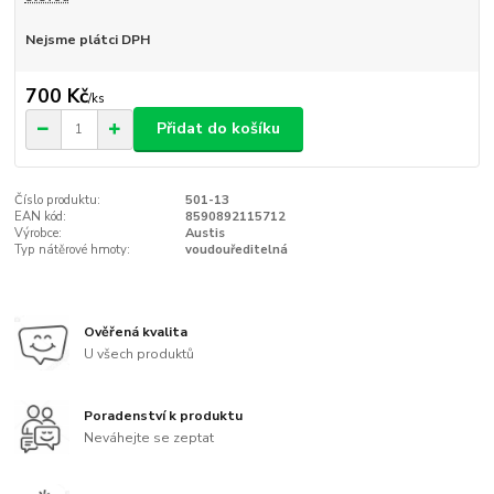
Nejsme plátci DPH
700 Kč
/
ks
Přidat do košíku
Číslo produktu:
501-13
EAN kód:
8590892115712
Výrobce:
Austis
Typ nátěrové hmoty:
voudouředitelná
Ověřená kvalita
U všech produktů
Poradenství k produktu
Neváhejte se zeptat