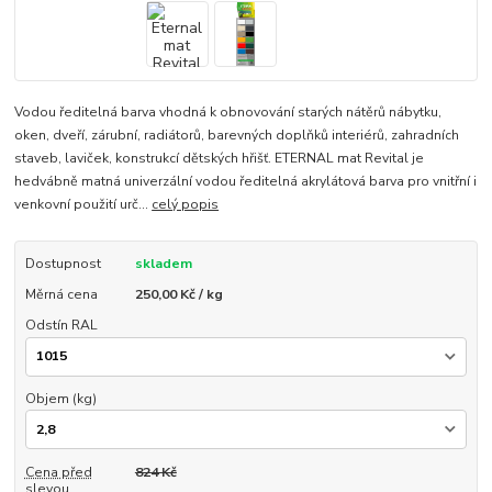
Vodou ředitelná barva vhodná k obnovování starých nátěrů nábytku,
oken, dveří, zárubní, radiátorů, barevných doplňků interiérů, zahradních
staveb, laviček, konstrukcí dětských hřišť. ETERNAL mat Revital je
hedvábně matná univerzální vodou ředitelná akrylátová barva pro vnitřní i
venkovní použití urč...
celý popis
Dostupnost
skladem
Měrná cena
250,00 Kč / kg
Odstín RAL
Objem (kg)
Cena před
824 Kč
slevou