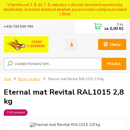
V termínu od 3. 8. do 7. 8. nebudou z důvodu dovolené expedovány
objednávky. Je možné domluvit emailem pouze osobní výdej na prodejně
v Brně.
0
ks
+420 733 539 794
za
0,00 Kč
Menu
Hledat
Úvod
Barvy na dřevo
Eternal mat Revital RAL1015 2,8 kg
Eternal mat Revital RAL1015 2,8
kg
TOP produkt