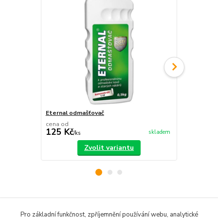
Eternal odmašťovač
Flock
cena od
53 Kč
125 Kč
51 Kč
skladem
/
ks
/
ks
Zvolit variantu
Zboží zařazeno v kategoriích
Pro základní funkčnost, zpříjemnění používání webu, analytické