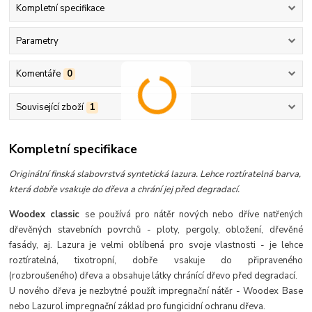
Kompletní specifikace
Parametry
Komentáře
0
Související zboží
1
Kompletní specifikace
Originální finská slabovrstvá syntetická lazura. Lehce roztíratelná barva,
která dobře vsakuje do dřeva a chrání jej před degradací.
Woodex classic
se používá pro nátěr nových nebo dříve natřených
dřevěných stavebních povrchů - ploty, pergoly, obložení, dřevěné
fasády, aj. Lazura je velmi oblíbená pro svoje vlastnosti - je lehce
roztíratelná, tixotropní, dobře vsakuje do připraveného
(rozbroušeného) dřeva a obsahuje látky chránící dřevo před degradací.
U nového dřeva je nezbytné použít impregnační nátěr - Woodex Base
nebo Lazurol impregnační základ pro fungicidní ochranu dřeva.