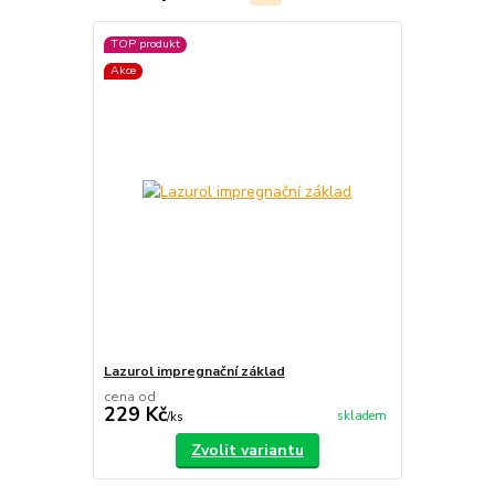
TOP produkt
Akce
Lazurol impregnační základ
cena od
229 Kč
skladem
/
ks
Zvolit variantu