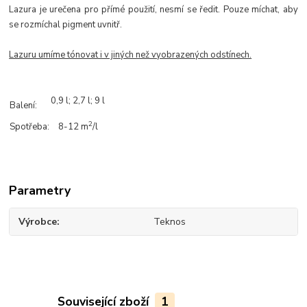
Lazura je urečena pro přímé použití, nesmí se ředit. Pouze míchat, aby
se rozmíchal pigment uvnitř.
Lazuru umíme tónovat i v jiných než vyobrazených odstínech.
0,9 l; 2,7 l;
9 l
Balení:
2
Spotřeba:
8-12 m
/l
Parametry
Výrobce
Teknos
Související zboží
1