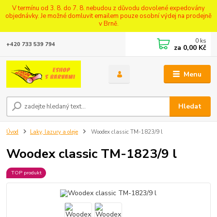
V termínu od 3. 8. do 7. 8. nebudou z důvodu dovolené expedovány
objednávky. Je možné domluvit emailem pouze osobní výdej na prodejně
v Brně.
0
ks
+420 733 539 794
za
0,00 Kč
Menu
Hledat
Úvod
Laky, lazury a oleje
Woodex classic TM-1823/9 l
Woodex classic TM-1823/9 l
TOP produkt