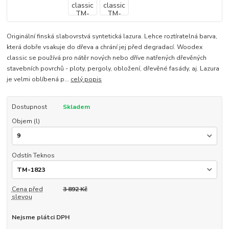
Originální finská slabovrstvá syntetická lazura. Lehce roztíratelná barva,
která dobře vsakuje do dřeva a chrání jej před degradací. Woodex
classic se používá pro nátěr nových nebo dříve natřených dřevěných
stavebních povrchů - ploty, pergoly, obložení, dřevěné fasády, aj. Lazura
je velmi oblíbená p...
celý popis
Dostupnost
Skladem
Objem (l)
Odstín Teknos
Cena před
3 892 Kč
slevou
Nejsme plátci DPH