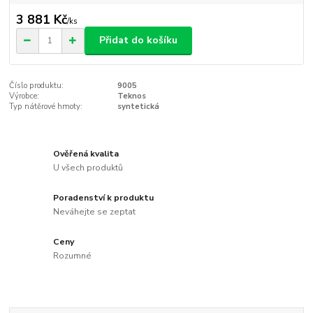
3 881 Kč
/
ks
Přidat do košíku
Číslo produktu:
9005
Výrobce:
Teknos
Typ nátěrové hmoty:
syntetická
Ověřená kvalita
U všech produktů
Poradenství k produktu
Neváhejte se zeptat
Ceny
Rozumné