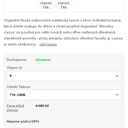
Originální finská slabovrstvá syntetická lazura. Lehce roztíratelná barva,
která dobře vsakuje do dřeva a chrání jej před degradací. Woodex
classic se používá pro nátěr nových nebo dříve natřených dřevěných
stavebních povrchů - ploty, pergoly, obložení, dřevěné fasády, aj. Lazura
je velmi oblíbená p...
celý popis
Dostupnost
Skladem
Objem (l)
Odstín Teknos
Cena před
4 065 Kč
slevou
Nejsme plátci DPH