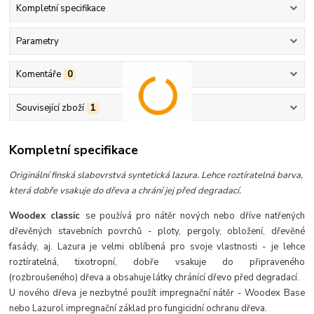
Kompletní specifikace
Parametry
Komentáře
0
Související zboží
1
Kompletní specifikace
Originální finská slabovrstvá syntetická lazura. Lehce roztíratelná barva,
která dobře vsakuje do dřeva a chrání jej před degradací.
Woodex classic
se používá pro nátěr nových nebo dříve natřených
dřevěných stavebních povrchů - ploty, pergoly, obložení, dřevěné
fasády, aj. Lazura je velmi oblíbená pro svoje vlastnosti - je lehce
roztíratelná, tixotropní, dobře vsakuje do připraveného
(rozbroušeného) dřeva a obsahuje látky chránící dřevo před degradací.
U nového dřeva je nezbytné použít impregnační nátěr - Woodex Base
nebo Lazurol impregnační základ pro fungicidní ochranu dřeva.