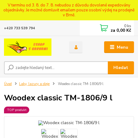
V termínu od 3. 8. do 7. 8. nebudou z důvodu dovolené expedovány
objednávky. Je možné domluvit emailem pouze osobní výdej na prodejně
v Brně.
0
ks
+420 733 539 794
za
0,00 Kč
Menu
Hledat
Úvod
Laky, lazury a oleje
Woodex classic TM-1806/9 l
Woodex classic TM-1806/9 l
TOP produkt