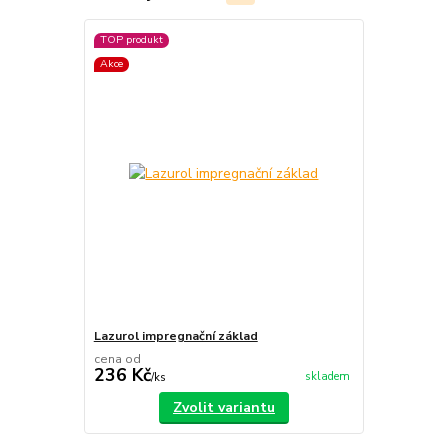
TOP produkt
Akce
Lazurol impregnační základ
cena od
236 Kč
skladem
/
ks
Zvolit variantu