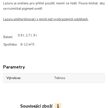
Lazura je urečena pro přímé použití, nesmí se ředit. Pouze míchat, aby
se rozmíchal pigment uvnitř.
Lazuru umíme tónovat i v jiných než vyobrazených odstínech.
0,9 l; 2,7 l;
9 l
Balení:
2
Spotřeba:
8-12 m
/l
Parametry
Výrobce
Teknos
Související zboží
1