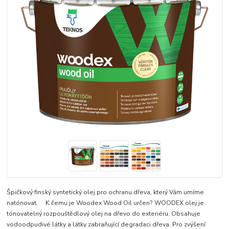
Špičkový finský syntetický olej pro ochranu dřeva, který Vám umíme
natónovat. K čemu je Woodex Wood Oil určen? WOODEX olej je
tónovatelný rozpouštědlový olej na dřevo do exteriéru. Obsahuje
vodoodpudivé látky a látky zabraňující degradaci dřeva. Pro zvýšení