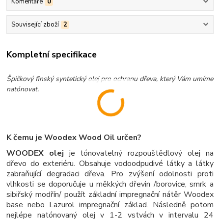
Komentáře
0
Související zboží
2
Kompletní specifikace
Špičkový finský syntetický olej pro ochranu dřeva, který Vám umíme
natónovat.
K čemu je Woodex Wood Oil určen?
WOODEX olej
je tónovatelný rozpouštědlový olej na
dřevo do exteriéru. Obsahuje vodoodpudivé látky a látky
zabraňující degradaci dřeva. Pro zvýšení odolnosti proti
vlhkosti se doporučuje u měkkých dřevin /borovice, smrk a
sibiřský modřín/ použít základní impregnační nátěr Woodex
base nebo Lazurol impregnační základ. Následně potom
nejlépe natónovaný olej v 1-2 vstvách v intervalu 24