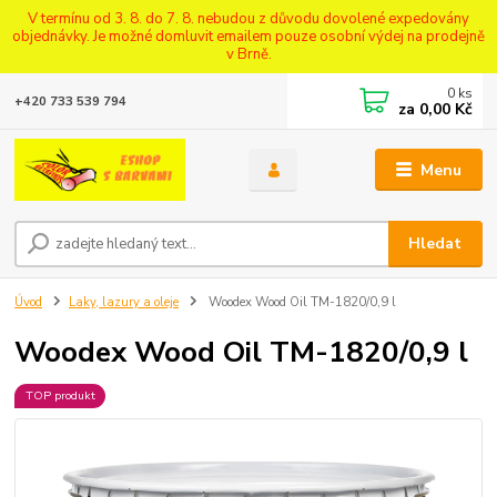
V termínu od 3. 8. do 7. 8. nebudou z důvodu dovolené expedovány
objednávky. Je možné domluvit emailem pouze osobní výdej na prodejně
v Brně.
0
ks
+420 733 539 794
za
0,00 Kč
Menu
Hledat
Úvod
Laky, lazury a oleje
Woodex Wood Oil TM-1820/0,9 l
Woodex Wood Oil TM-1820/0,9 l
TOP produkt