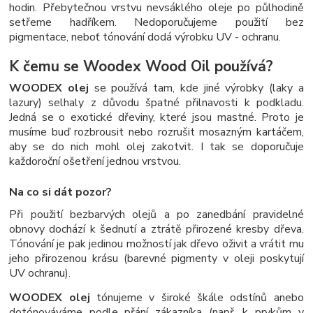
hodin. Přebytečnou vrstvu nevsáklého oleje po půlhodině
setřeme hadříkem. Nedoporučujeme použití bez
pigmentace, neboť tónování dodá výrobku UV - ochranu.
K čemu se Woodex Wood Oil používá?
WOODEX olej
se používá tam, kde jiné výrobky (laky a
lazury) selhaly z důvodu špatné přilnavosti k podkladu.
Jedná se o exotické dřeviny, které jsou mastné. Proto je
musíme buď rozbrousit nebo rozrušit mosazným kartáčem,
aby se do nich mohl olej zakotvit. I tak se doporučuje
každoroční ošetření jednou vrstvou.
Na co si dát pozor?
Při použití bezbarvých olejů a po zanedbání pravidelné
obnovy dochází k šednutí a ztrátě přirozené kresby dřeva.
Tónování je pak jedinou možností jak dřevo oživit a vrátit mu
jeho přirozenou krásu (barevné pigmenty v oleji poskytují
UV ochranu).
WOODEX olej
tónujeme v široké škále odstínů anebo
dotónováváme podle přání zákazníka (např. k prvkům v