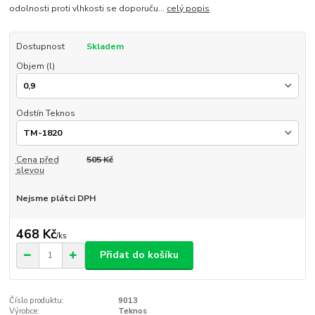
odolnosti proti vlhkosti se doporuču...
celý popis
Dostupnost
Skladem
Objem (l)
Odstín Teknos
Cena před
505 Kč
slevou
Nejsme plátci DPH
468 Kč
/
ks
Přidat do košíku
Číslo produktu:
9013
Výrobce:
Teknos