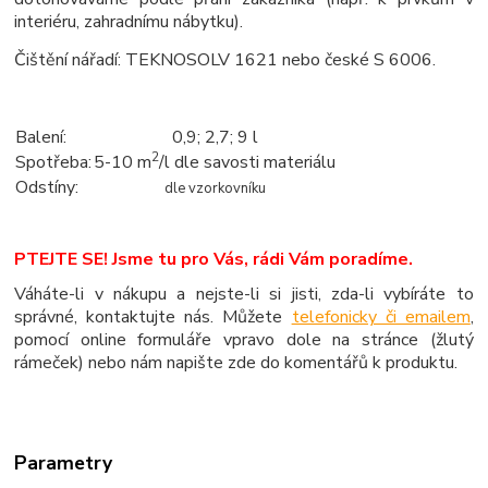
interiéru, zahradnímu nábytku).
Čištění nářadí: TEKNOSOLV 1621 nebo české S 6006.
Balení:
0,9; 2,7; 9 l
2
Spotřeba:
5-10 m
/l dle savosti materiálu
Odstíny:
dle vzorkovníku
PTEJTE SE! Jsme tu pro Vás, rádi Vám poradíme.
Váháte-li v nákupu a nejste-li si jisti, zda-li vybíráte to
správné, kontaktujte nás. Můžete
telefonicky či emailem
,
pomocí online formuláře vpravo dole na stránce (žlutý
rámeček) nebo nám napište zde do komentářů k produktu.
Parametry