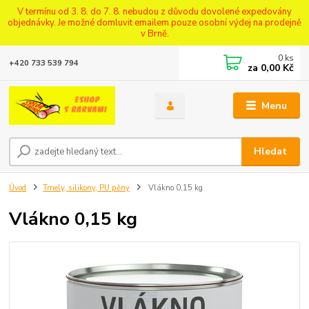
V termínu od 3. 8. do 7. 8. nebudou z důvodu dovolené expedovány
objednávky. Je možné domluvit emailem pouze osobní výdej na prodejně
v Brně.
0
ks
+420 733 539 794
za
0,00 Kč
Menu
Hledat
Úvod
Tmely, silikony, PU pěny
Vlákno 0,15 kg
Vlákno 0,15 kg