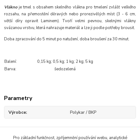
Vlákno
je tmel s obsahem skelného vlákna pro tmelení zvlášť velkého
rozsahu, na přemostění děravých nebo prorezivělých míst (3 - 6 cm,
větší díry opravit Laminem). Tvoří velmi pevnou, skelnými vlákny
svázanou vrstvu, která nahrazuje materiál a lze ji podle potřeby brousit.
Doba zpracování do 5 minut po natužení, doba broušení za 30 minut.
Balení:
0,15 kg; 0,5 kg; 1 kg; 2 kg; 5 kg
Barva:
šedozelená
Parametry
Výrobce
Polykar / BKP
Pro základní funkčnost, zpříjemnění používání webu, analytické