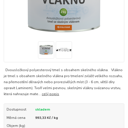
Dvousložkový polyesterový tmel s obsahem skelného vlákna. Vlákno
je tmel s obsahem skelného vlákna pro tmelení zvlášť velkého rozsahu,
na přemostění děravých nebo prorezivělých míst (3 - 6 cm, větší díry
opravit Laminem). Tvoří velmi pevnou, skelnými vlákny svázanou vrstvu,
která nahrazuje mate...
celý popis
Dostupnost
skladem
Měrná cena
993,33 Kč / kg
Objem (kg)