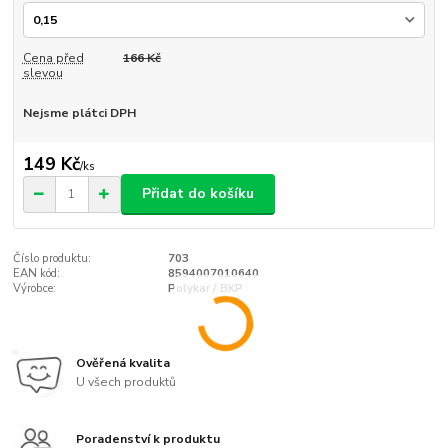
Cena před
166 Kč
slevou
Nejsme plátci DPH
149 Kč
/
ks
Přidat do košíku
Číslo produktu:
703
EAN kód:
8594007010640
Výrobce:
Polykar / BKP
Ověřená kvalita
U všech produktů
Poradenství k produktu