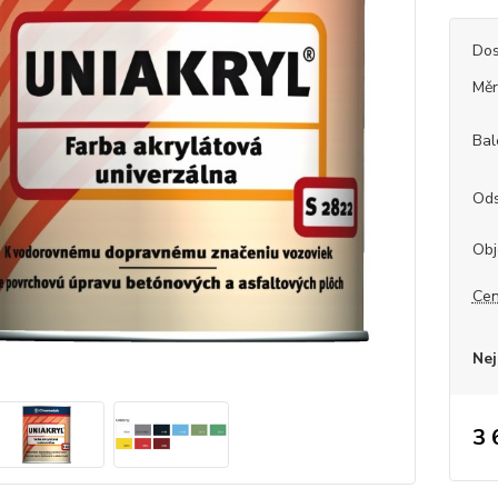
Dos
Měr
Bal
Ods
Obj
Cen
Nej
3 