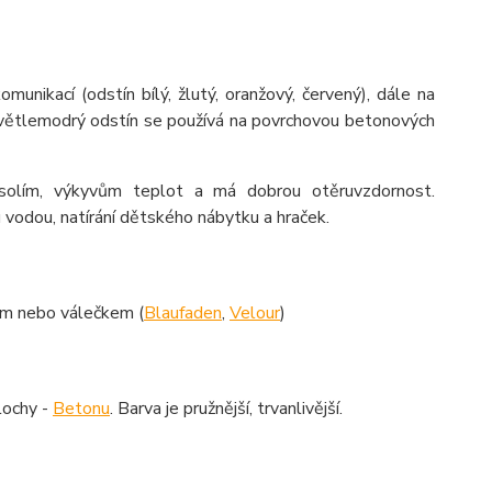
unikací (odstín bílý, žlutý, oranžový, červený), dále na
větlemodrý odstín se používá na povrchovou betonových
solím, výkyvům teplot a má dobrou otěruvzdornost.
u vodou, natírání dětského nábytku a hraček.
cem nebo válečkem (
Blaufaden
,
Velour
)
lochy -
Betonu
. Barva je pružnější, trvanlivější.