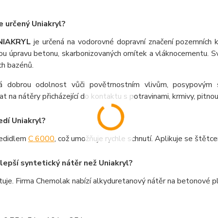
e určený Uniakryl?
NIAKRYL
je určená na vodorovné dopravní značení pozemních kom
ou úpravu betonu, skarbonizovaných omítek a vláknocementu. S
ch bazénů.
 dobrou odolnost vůči povětrnostním vlivům, posypovým 
t na nátěry přicházející do kontaktu s potravinami, krmivy, pitno
edí Uniakryl?
ředidlem
C 6000
, což umožňuje rychle schnutí. Aplikuje se štět
 lepší syntetický nátěr než Uniakryl?
tuje. Firma Chemolak nabízí alkyduretanový nátěr na betonové p