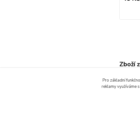
Zboží 
Barvy
Pro základní funkčno
beto
reklamy využíváme so