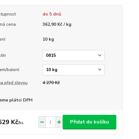
tupnost
do 5 dnů
ná cena
362,90 Kč / kg
ení
10 kg
tín
em/balení:
a před slevou
4 270 Kč
sme plátci DPH
629 Kč
Přidat do košíku
/
ks