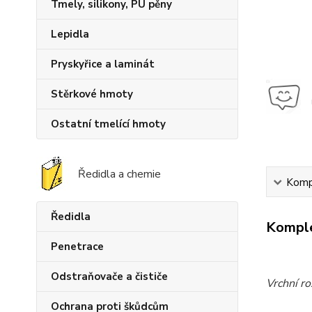
Tmely, silikony, PU pěny
Lepidla
Pryskyřice a laminát
Stěrkové hmoty
Ostatní tmelící hmoty
Ředidla a chemie
Kompl
Ředidla
Komple
Penetrace
Odstraňovače a čističe
Vrchní ro
Ochrana proti škůdcům