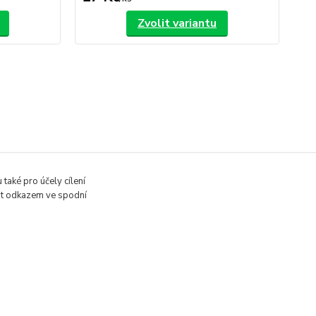
Zvolit variantu
také pro účely cílení
vit odkazem ve spodní
Vytvořeno na
Eshop-rychle.cz