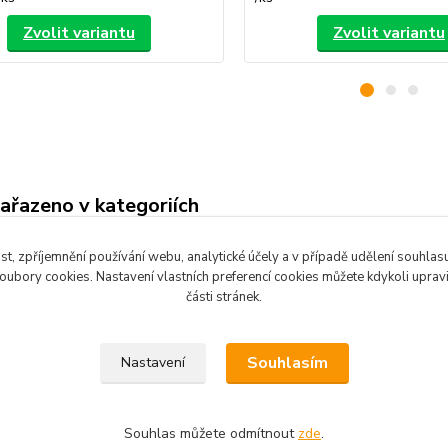
Zvolit variantu
Zvolit variantu
zařazeno v kategoriích
 na podlahu, na
st, zpříjemnění používání webu, analytické účely a v případě udělení souhlasu 
n
ubory cookies. Nastavení vlastních preferencí cookies můžete kdykoli upra
části stránek.
Souhlasím
Nastavení
Souhlas můžete odmítnout
zde
.