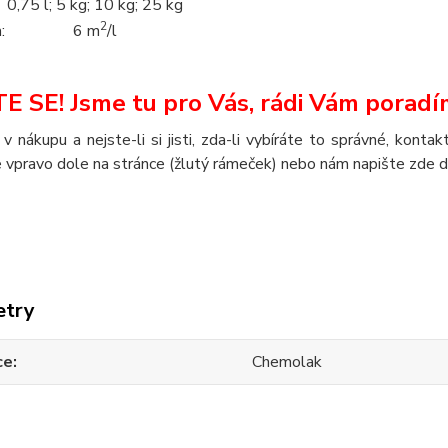
0,75 l; 5 kg; 10 kg; 25 kg
2
:
6 m
/l
E SE! Jsme tu pro Vás, rádi Vám poradí
 v nákupu a nejste-li si jisti, zda-li vybíráte to správné, kont
 vpravo dole na stránce (žlutý rámeček) nebo nám napište zde 
etry
ce
Chemolak