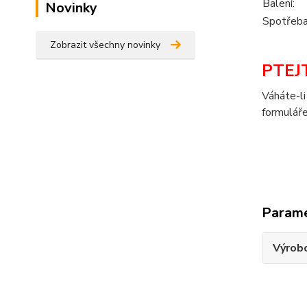
Balení:
Novinky
Spotřeba
Zobrazit všechny novinky
PTEJT
Váháte-li
formuláře
Param
Výrob