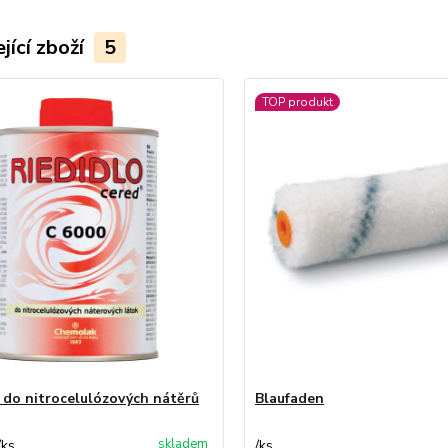
jící zboží
5
TOP produkt
 do nitrocelulózových nátěrů
Blaufaden
skladem
/
ks
/
ks