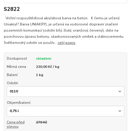
S2822
Vrchní rozpouštědlová akrylátová barva na beton. K čemu je určený
Uniakryl? Barva UNIAKRYL je určená na vodorovné dopravní značení
pozemních komunikací (odstín bílý, žlutý, oranžový, červený), dále na
povrchovou úpravu betonu, skarbonizovaných omítek a vláknocementu.
Světlemodrý odstín se použív...
celý popis
Dostupnost
skladem
Měrná cena
230,00 Kč / kg
Balení
1 kg
Odstín
Objem/balení:
Cena před
270 Kč
slevou