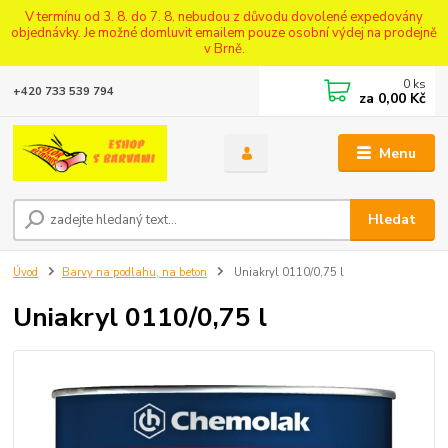
V termínu od 3. 8. do 7. 8. nebudou z důvodu dovolené expedovány
objednávky. Je možné domluvit emailem pouze osobní výdej na prodejně
v Brně.
0
ks
+420 733 539 794
za
0,00 Kč
Menu
Hledat
Úvod
Barvy na podlahu, na beton
Uniakryl 0110/0,75 l
Uniakryl 0110/0,75 l