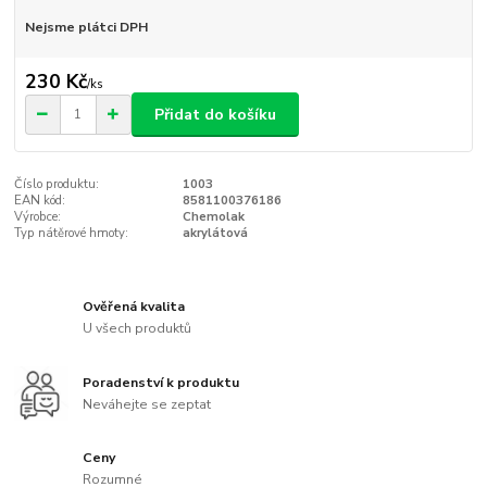
Nejsme plátci DPH
230 Kč
/
ks
Přidat do košíku
Číslo produktu:
1003
EAN kód:
8581100376186
Výrobce:
Chemolak
Typ nátěrové hmoty:
akrylátová
Ověřená kvalita
U všech produktů
Poradenství k produktu
Neváhejte se zeptat
Ceny
Rozumné