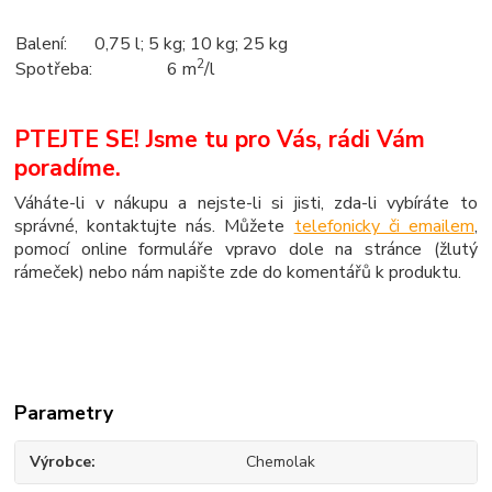
Balení:
0,75 l; 5 kg; 10 kg; 25 kg
2
Spotřeba:
6 m
/l
PTEJTE SE! Jsme tu pro Vás, rádi Vám
poradíme.
Váháte-li v nákupu a nejste-li si jisti, zda-li vybíráte to
správné, kontaktujte nás. Můžete
telefonicky či emailem
,
pomocí online formuláře vpravo dole na stránce (žlutý
rámeček) nebo nám napište zde do komentářů k produktu.
Parametry
Výrobce
Chemolak