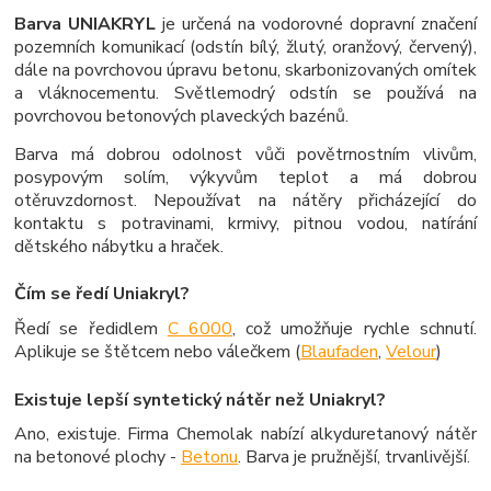
Barva UNIAKRYL
je určená na vodorovné dopravní značení
pozemních komunikací (odstín bílý, žlutý, oranžový, červený),
dále na povrchovou úpravu betonu, skarbonizovaných omítek
a vláknocementu. Světlemodrý odstín se používá na
povrchovou betonových plaveckých bazénů.
Barva má dobrou odolnost vůči povětrnostním vlivům,
posypovým solím, výkyvům teplot a má dobrou
otěruvzdornost. Nepoužívat na nátěry přicházející do
kontaktu s potravinami, krmivy, pitnou vodou, natírání
dětského nábytku a hraček.
Čím se ředí Uniakryl?
Ředí se ředidlem
C 6000
, což umožňuje rychle schnutí.
Aplikuje se štětcem nebo válečkem (
Blaufaden
,
Velour
)
Existuje lepší syntetický nátěr než Uniakryl?
Ano, existuje. Firma Chemolak nabízí alkyduretanový nátěr
na betonové plochy -
Betonu
. Barva je pružnější, trvanlivější.