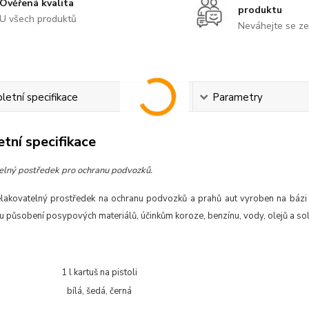
Ověřená kvalita
produktu
U všech produktů
Neváhejte se ze
etní specifikace
Parametry
tní specifikace
elný postředek pro ochranu podvozků.
lakovatelný prostředek na ochranu podvozků a prahů aut vyroben na bázi syn
 působení posypových materiálů, účinkům koroze, benzínu, vody, olejů a soli.
1 l kartuš na pistoli
bílá, šedá, černá