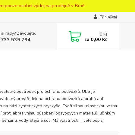
m pouze osobní výdej na prodejně v Brně.
Přihlášení
 si rady? Zavolejte.
0
ks
za
0,00 Kč
 733 539 794
ovatelný postředek pro ochranu podvozků. UBS je
ovatelný prostředek na ochranu podvozků a prahů aut
 na bázi syntetických pryskyřic. Tvoří silnou elastickou vrstvu
cí proti abrazivnímu působení posypových materiálů, účinkům
 benzínu, vody, olejů a soli. Má vlastnosti ...
celý popis