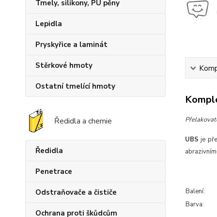
Tmely, silikony, PU pěny
Lepidla
Pryskyřice a laminát
Stěrkové hmoty
Kompl
Ostatní tmelící hmoty
Komple
Přelakovat
Ředidla a chemie
UBS
je pře
Ředidla
abrazivnímu
Penetrace
Balení:
Odstraňovače a čističe
Barva:
Ochrana proti škůdcům