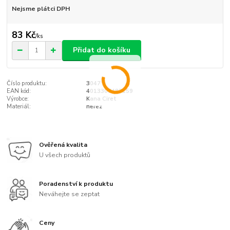
Nejsme plátci DPH
83 Kč
/
ks
Přidat do košíku
Číslo produktu:
3047
EAN kód:
4013307487159
Výrobce:
Kana Ciret
Materiál:
nerez
Ověřená kvalita
U všech produktů
Poradenství k produktu
Neváhejte se zeptat
Ceny