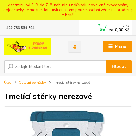
V termínu od 3. 8. do 7. 8. nebudou z důvodu dovolené expedovány
objednávky. Je možné domluvit emailem pouze osobní výdej na prodejně
v Brně.
0
ks
+420 733 539 794
za
0,00 Kč
Menu
Hledat
Úvod
Ostatní pomůcky
Tmelící stěrky nerezové
Tmelící stěrky nerezové