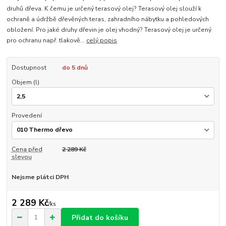
druhů dřeva. K čemu je určený terasový olej? Terasový olej slouží k
ochraně a údržbě dřevěných teras, zahradního nábytku a pohledových
obložení. Pro jaké druhy dřevin je olej vhodný? Terasový olej je určený
pro ochranu např. tlakově...
celý popis
Dostupnost
do 5 dnů
Objem (l)
Provedení
Cena před
2 289 Kč
slevou
Nejsme plátci DPH
2 289 Kč
/
ks
Přidat do košíku