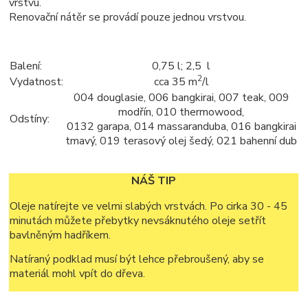
vrstvu.
Renovační nátěr se provádí pouze jednou vrstvou.
Balení:
0,75 l; 2,5 l
2
Vydatnost:
cca 35 m
/l
004 douglasie, 006 bangkirai, 007 teak, 009
modřín, 010 thermowood,
Odstíny:
0132 garapa, 014 massaranduba, 016 bangkirai
tmavý, 019 terasový olej šedý, 021 bahenní dub
NÁŠ TIP
Oleje natírejte ve velmi slabých vrstvách. Po cirka 30 - 45
minutách můžete přebytky nevsáknutého oleje setřít
bavlněným hadříkem.
Natíraný podklad musí být lehce přebroušený, aby se
materiál mohl vpít do dřeva.