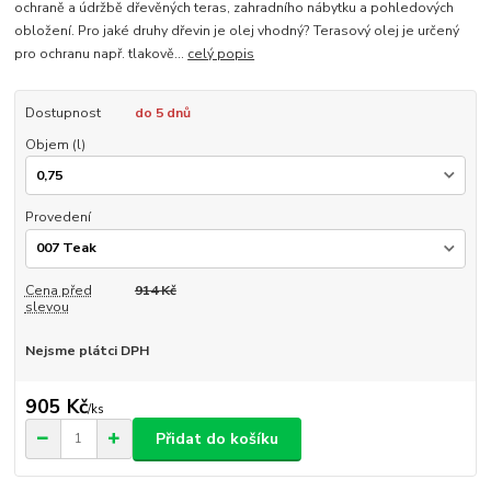
ochraně a údržbě dřevěných teras, zahradního nábytku a pohledových
obložení. Pro jaké druhy dřevin je olej vhodný? Terasový olej je určený
pro ochranu např. tlakově...
celý popis
Dostupnost
do 5 dnů
Objem (l)
Provedení
Cena před
914 Kč
slevou
Nejsme plátci DPH
905 Kč
/
ks
Přidat do košíku