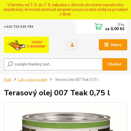
V termínu od 3. 8. do 7. 8. nebudou z důvodu dovolené expedovány
objednávky. Je možné domluvit emailem pouze osobní výdej na prodejně
v Brně.
0
ks
+420 733 539 794
za
0,00 Kč
Menu
Hledat
Úvod
Laky, lazury a oleje
Terasový olej 007 Teak 0,75 l
Terasový olej 007 Teak 0,75 l