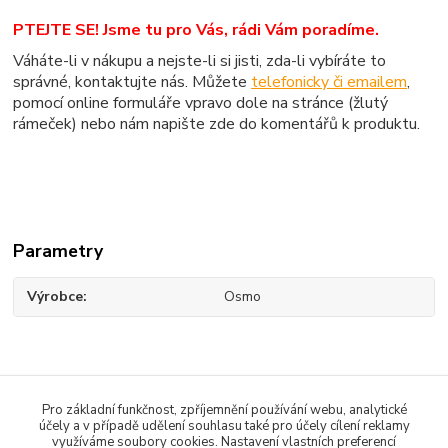
PTEJTE SE! Jsme tu pro Vás, rádi Vám poradíme.
Váháte-li v nákupu a nejste-li si jisti, zda-li vybíráte to
správné, kontaktujte nás. Můžete
telefonicky či emailem
,
pomocí online formuláře vpravo dole na stránce (žlutý
rámeček) nebo nám napište zde do komentářů k produktu.
Parametry
Výrobce
Osmo
Zboží zařazeno v kategoriích
Pro základní funkčnost, zpříjemnění používání webu, analytické
účely a v případě udělení souhlasu také pro účely cílení reklamy
Barvy na dřevo
využíváme soubory cookies. Nastavení vlastních preferencí