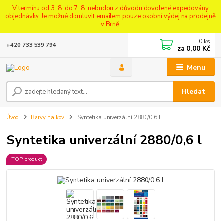
V termínu od 3. 8. do 7. 8. nebudou z důvodu dovolené expedovány
objednávky. Je možné domluvit emailem pouze osobní výdej na prodejně
v Brně.
0
ks
+420 733 539 794
za
0,00 Kč
Menu
Hledat
Úvod
Barvy na kov
Syntetika univerzální 2880/0,6 l
Syntetika univerzální 2880/0,6 l
TOP produkt