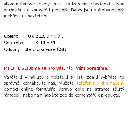
alkyduretanové barvy mají antikorozní vlastnosti, jsou
pružnější, ale zároveň i pevnější. Barvy jsou stálobarevnější
(nekřídují) a nekřehnou.
Objem:
0,6 l; 2,5 l; 4 l; 9 l
2
Spotřeba:
8-11 m
/l
Odstíny:
dle vzorkovnice ČSN
PTEJTE SE! Jsme tu pro Vás, rádi Vám poradíme.
Váháte-li v nákupu a nejste-li si jisti, zda-li vybíráte to
správné, kontaktujte nás. Můžete
telefonicky či emailem
,
pomocí online formuláře vpravo dole na stránce (žlutý
rámeček) nebo nám napište zde do komentářů k produktu.