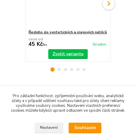
Ředidlo do syntetických a olejových nátěrů
Syntetika z
cena od
cena od
45 Kč
149 Kč
Skladem
/
ks
/
ks
Zvolit variantu
Zboží zařazeno v kategoriích
Pro základní funkčnost, zpříjemnění používání webu, analytické
účely a v případě udělení souhlasu také pro účely cílení reklamy
Barvy na dřevo
využíváme soubory cookies. Nastavení vlastních preferencí
cookies můžete kdykoli upravit odkazem ve spodní části stránek.
Barvy na kov
Souhlasím
Nastavení