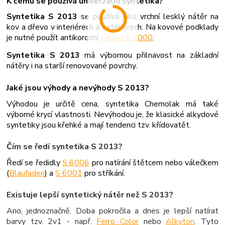
K čemu se používá univerzální syntetika?
Syntetika S 2013
se používá jako vrchní lesklý nátěr na
kov a dřevo v interiérech a exteriérech. Na kovové podklady
je nutné použít antikorozní
základ S 2000
.
Syntetika S 2013
má výbornou přilnavost na základní
nátěry i na starší renovované povrchy.
Jaké jsou výhody a nevýhody S 2013?
Výhodou je určitě cena, syntetika Chemolak má také
výborné krycí vlastnosti. Nevýhodou je, že klasické alkydové
syntetiky jsou křehké a mají tendenci tzv. křídovatět.
Čím se ředí syntetika S 2013?
Ředí se ředidly
S 6006
pro natírání štětcem nebo válečkem
(
Blaufaden
) a
S 6001
pro stříkání.
Existuje lepší syntetický nátěr než S 2013?
Ano, jednoznačně. Doba pokročila a dnes je lepší natírat
barvy tzv. 2v1 - např.
Ferro Color
nebo
Alkyton
. Tyto