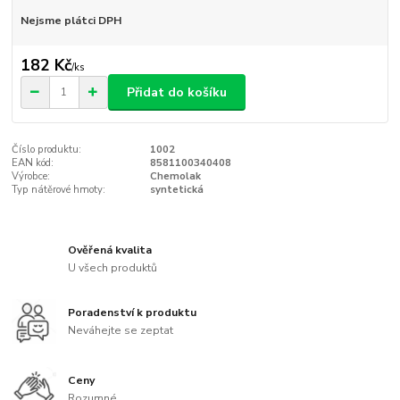
Nejsme plátci DPH
182 Kč
/
ks
Přidat do košíku
Číslo produktu:
1002
EAN kód:
8581100340408
Výrobce:
Chemolak
Typ nátěrové hmoty:
syntetická
Ověřená kvalita
U všech produktů
Poradenství k produktu
Neváhejte se zeptat
Ceny
Rozumné