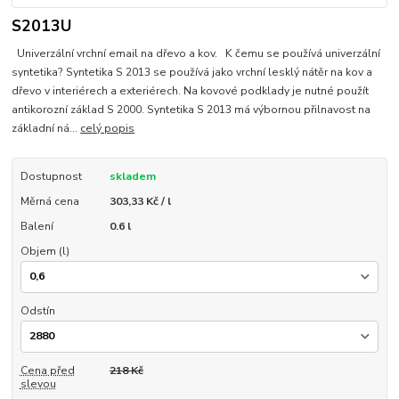
S2013U
Univerzální vrchní email na dřevo a kov. K čemu se používá univerzální
syntetika? Syntetika S 2013 se používá jako vrchní lesklý nátěr na kov a
dřevo v interiérech a exteriérech. Na kovové podklady je nutné použít
antikorozní základ S 2000. Syntetika S 2013 má výbornou přilnavost na
základní ná...
celý popis
Dostupnost
skladem
Měrná cena
303,33 Kč / l
Balení
0.6 l
Objem (l)
Odstín
Cena před
218 Kč
slevou