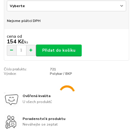
Nejsme plátci DPH
cena od
154 Kč
/
ks
Přidat do košíku
Číslo produktu:
721
Výrobce:
Polykar / BKP
Ověřená kvalita
U všech produktů
Poradenství k produktu
Neváhejte se zeptat