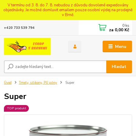
V termínu od 3. 8. do 7. 8. nebudou z důvodu dovolené expedovány
objednávky. Je možné domluvit emailem pouze osobní výdej na prodejně
v Brně.
0
ks
+420 733 539 794
za
0,00 Kč
Menu
Hledat
Úvod
Tmely, silikony, PU pěny
Super
Super
TOP produkt