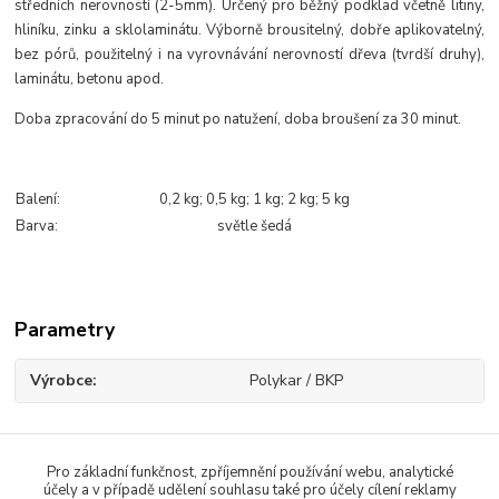
středních nerovností (2-5mm). Určený pro běžný podklad včetně litiny,
hliníku, zinku a sklolaminátu. Výborně brousitelný, dobře aplikovatelný,
bez pórů, použitelný i na vyrovnávání nerovností dřeva (tvrdší druhy),
laminátu, betonu apod.
Doba zpracování do 5 minut po natužení, doba broušení za 30 minut.
Balení:
0,2 kg; 0,5 kg; 1 kg; 2 kg; 5 kg
Barva:
světle šedá
Parametry
Výrobce
Polykar / BKP
Pro základní funkčnost, zpříjemnění používání webu, analytické
Zboží zařazeno v kategoriích
účely a v případě udělení souhlasu také pro účely cílení reklamy