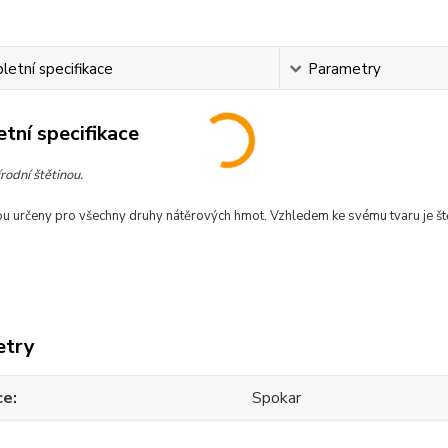
etní specifikace
Parametry
tní specifikace
írodní štětinou.
ou určeny pro všechny druhy nátěrových hmot. Vzhledem ke svému tvaru je ště
etry
ce
Spokar