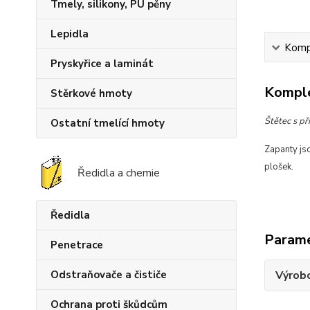
Tmely, silikony, PU pěny
Lepidla
Kompl
Pryskyřice a laminát
Komple
Stěrkové hmoty
Štětec s př
Ostatní tmelící hmoty
Zapanty js
plošek.
Ředidla a chemie
Ředidla
Param
Penetrace
Odstraňovače a čističe
Výrob
Ochrana proti škůdcům