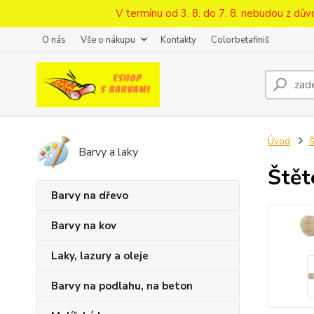
V termínu od 3. 8. do 7. 8. nebudou z d
O nás
Vše o nákupu
Kontakty
Colorbetafiniš
Úvod
Š
Barvy a laky
Štět
Barvy na dřevo
Barvy na kov
Laky, lazury a oleje
Barvy na podlahu, na beton