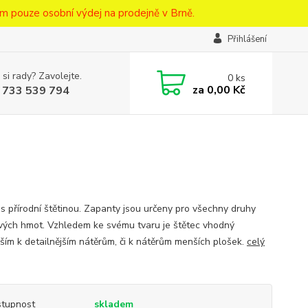
m pouze osobní výdej na prodejně v Brně.
Přihlášení
 si rady? Zavolejte.
0
ks
za
0,00 Kč
 733 539 794
 s přírodní štětinou. Zapanty jsou určeny pro všechny druhy
vých hmot. Vzhledem ke svému tvaru je štětec vhodný
ším k detailnějším nátěrům, či k nátěrům menších plošek.
celý
tupnost
skladem