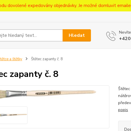
ůvodu dovolené expedovány objednávky. Je možné domluvit emaile
Nevíte
Hledat
+420
tětce a štětky
Štětec zapanty č. 8
ec zapanty č. 8
Štětec
nátěro
předev
popis
Dos