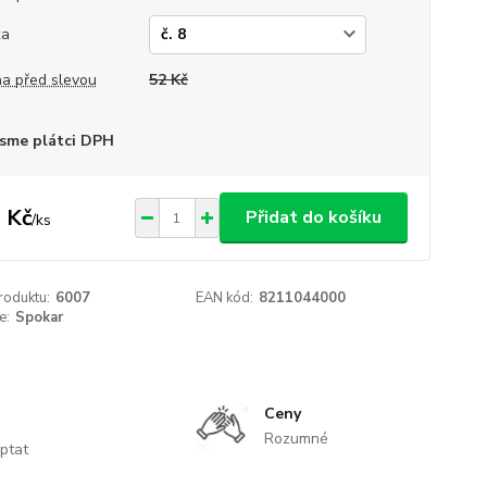
ka
a před slevou
52 Kč
sme plátci DPH
 Kč
Přidat do košíku
/
ks
roduktu:
6007
EAN kód:
8211044000
e:
Spokar
Ceny
Rozumné
ptat