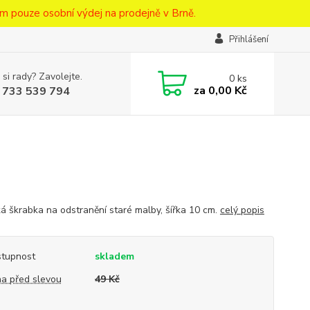
m pouze osobní výdej na prodejně v Brně.
Přihlášení
 si rady? Zavolejte.
0
ks
za
0,00 Kč
 733 539 794
ká škrabka na odstranění staré malby, šířka 10 cm.
celý popis
tupnost
skladem
a před slevou
49 Kč