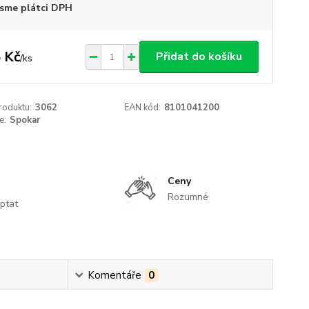
sme plátci DPH
 Kč
Přidat do košíku
/
ks
roduktu:
3062
EAN kód:
8101041200
e:
Spokar
Ceny
Rozumné
ptat
Komentáře
0