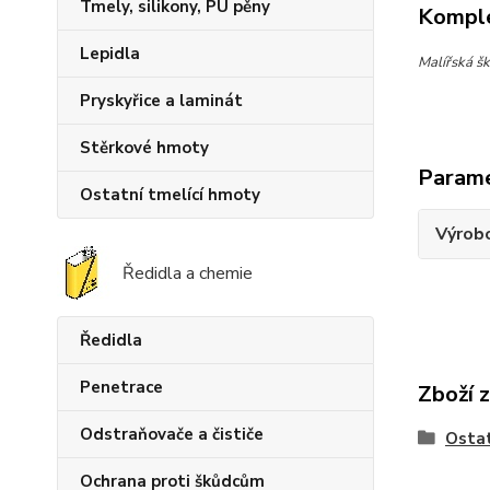
Tmely, silikony, PU pěny
Komple
Lepidla
Malířská šk
Pryskyřice a laminát
Stěrkové hmoty
Param
Ostatní tmelící hmoty
Výrob
Ředidla a chemie
Ředidla
Penetrace
Zboží 
Odstraňovače a čističe
Osta
Ochrana proti škůdcům