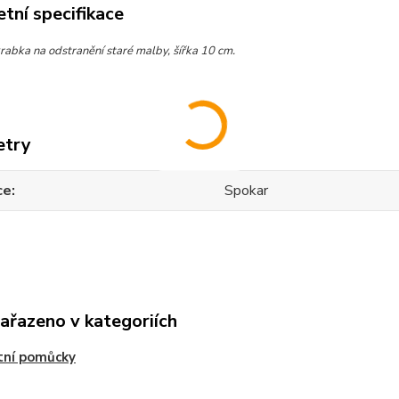
tní specifikace
rabka na odstranění staré malby, šířka 10 cm.
etry
ce
Spokar
zařazeno v kategoriích
tní pomůcky