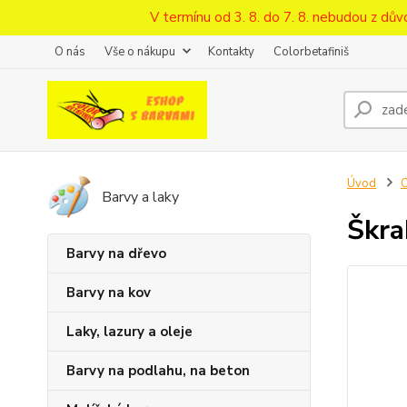
V termínu od 3. 8. do 7. 8. nebudou z d
O nás
Vše o nákupu
Kontakty
Colorbetafiniš
Úvod
O
Barvy a laky
Škra
Barvy na dřevo
Barvy na kov
Laky, lazury a oleje
Barvy na podlahu, na beton