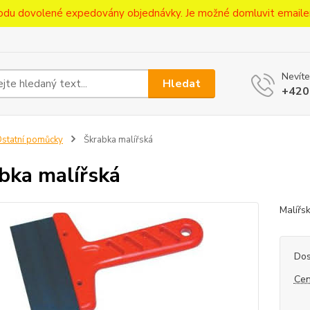
ůvodu dovolené expedovány objednávky. Je možné domluvit emaile
Nevíte
Hledat
+420
statní pomůcky
Škrabka malířská
bka malířská
Malířs
Dos
Cen