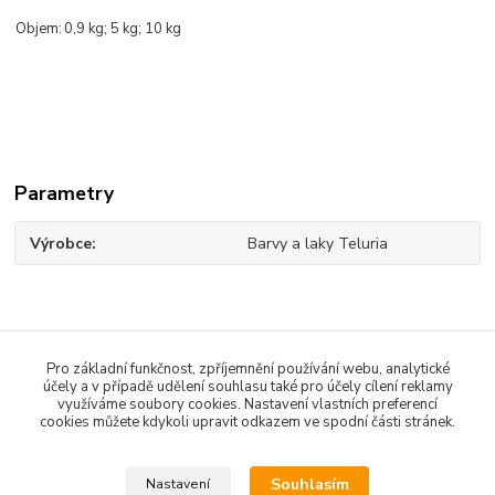
Objem:
0,9 kg; 5 kg; 10 kg
Parametry
Výrobce
Barvy a laky Teluria
Zboží zařazeno v kategoriích
Pro základní funkčnost, zpříjemnění používání webu, analytické
účely a v případě udělení souhlasu také pro účely cílení reklamy
Penetrace
využíváme soubory cookies. Nastavení vlastních preferencí
cookies můžete kdykoli upravit odkazem ve spodní části stránek.
Odstraňovače a čističe
Souhlasím
Nastavení