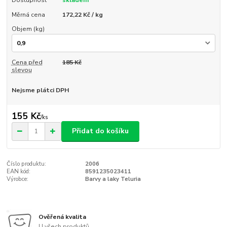
Dostupnost
skladem
Měrná cena
172,22 Kč / kg
Objem (kg)
Cena před
185 Kč
slevou
Nejsme plátci DPH
155 Kč
/
ks
Přidat do košíku
Číslo produktu:
2006
EAN kód:
8591235023411
Výrobce:
Barvy a laky Teluria
Ověřená kvalita
U všech produktů