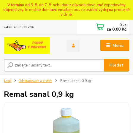
V termínu od 3. 8. do 7. 8. nebudou z důvodu dovolené expedovány
objednávky. Je možné domluvit emailem pouze osobní výdej na prodejně
v Brně.
0
ks
+420 733 539 794
za
0,00 Kč
Menu
Hledat
Úvod
Odstraňovače a čističe
Remal sanal 0,9 kg
Remal sanal 0,9 kg