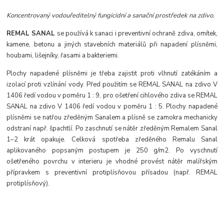
Koncentrovaný vodouředitelný fungicidní a sanační prostředek na zdivo.
REMAL SANAL
se používá k sanaci i preventivní ochraně zdiva, omítek,
kamene, betonu a jiných stavebních materiálů při napadení plísněmi,
houbami, lišejníky, řasami a bakteriemi.
Plochy napadené plísněmi je třeba zajistit proti vlhnutí zatékáním a
izolací proti vzlínání vody. Před použitím se REMAL SANAL na zdivo V
1406 ředí vodou v poměru 1 : 9, pro ošetření cihlového zdiva se REMAL
SANAL na zdivo V 1406 ředí vodou v poměru 1 : 5. Plochy napadené
plísněmi se natřou zředěným Sanalem a plísně se zamokra mechanicky
odstraní např. špachtlí. Po zaschnutí se nátěr zředěným Remalem Sanal
1–2 krát opakuje. Celková spotřeba zředěného Remalu Sanal
aplikovaného popsaným postupem je 250 g/m2. Po vyschnutí
ošetřeného povrchu v interieru je vhodné provést nátěr malířským
přípravkem s preventivní protiplísňovou přísadou (např. REMAL
protiplísňový).