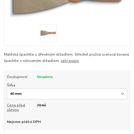
Malířská špachtle s dřevěným držadlem. Středně pružná ocelová kovaná
špachtle s nýtovaným držadlem.
celý popis
Dostupnost
Skladem
Šířka
Cena před
70 Kč
slevou
Nejsme plátci DPH