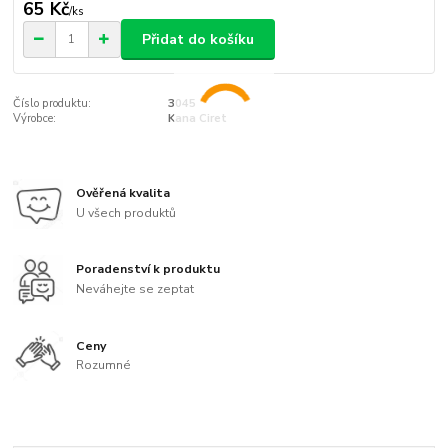
65 Kč
/
ks
Přidat do košíku
Číslo produktu:
3045
Výrobce:
Kana Ciret
Ověřená kvalita
U všech produktů
Poradenství k produktu
Neváhejte se zeptat
Ceny
Rozumné