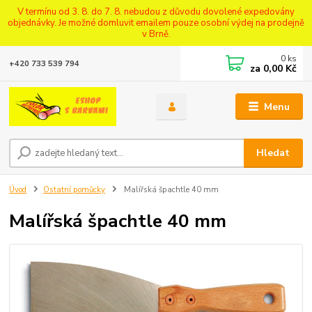
V termínu od 3. 8. do 7. 8. nebudou z důvodu dovolené expedovány
objednávky. Je možné domluvit emailem pouze osobní výdej na prodejně
v Brně.
0
ks
+420 733 539 794
za
0,00 Kč
Menu
Hledat
Úvod
Ostatní pomůcky
Malířská špachtle 40 mm
Malířská špachtle 40 mm