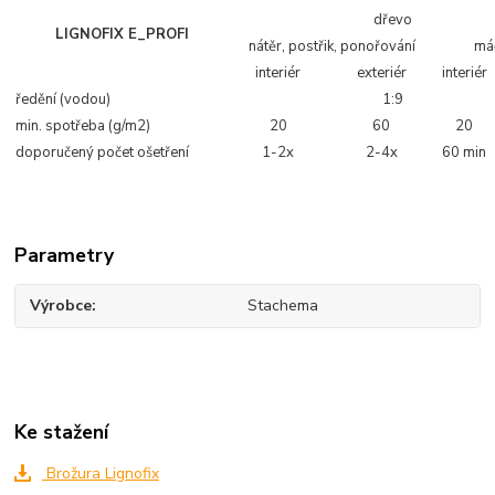
dřevo
LIGNOFIX E_PROFI
nátěr, postřik, ponořování
má
interiér
exteriér
interiér
ředění (vodou)
1:9
min. spotřeba (g/m2)
20
60
20
doporučený počet ošetření
1-2x
2-4x
60 min
Parametry
Výrobce
Stachema
Ke stažení
Brožura Lignofix