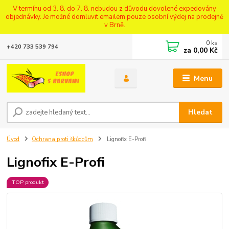
V termínu od 3. 8. do 7. 8. nebudou z důvodu dovolené expedovány
objednávky. Je možné domluvit emailem pouze osobní výdej na prodejně
v Brně.
0
ks
+420 733 539 794
za
0,00 Kč
Menu
Hledat
Úvod
Ochrana proti škůdcům
Lignofix E-Profi
Lignofix E-Profi
TOP produkt