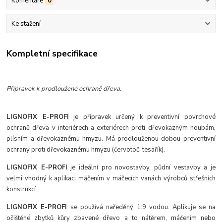
Komentáře
0
Ke stažení
Kompletní specifikace
Přípravek k prodloužené ochraně dřeva.
LIGNOFIX E-PROFI
je přípravek určený k preventivní povrchové
ochraně dřeva v interiérech a exteriérech proti dřevokazným houbám,
plísním a dřevokaznému hmyzu. Má prodlouženou dobou preventivní
ochrany proti dřevokaznému hmyzu (červotoč, tesařík).
LIGNOFIX E-PROFI
je ideální pro novostavby, půdní vestavby a je
velmi vhodný k aplikaci máčením v máčecích vanách výrobců střešních
konstrukcí.
LIGNOFIX E-PROFI
se používá naředěný 1:9 vodou. Aplikuje se na
očištěné zbytků kůry zbavené dřevo a to nátěrem, máčením nebo