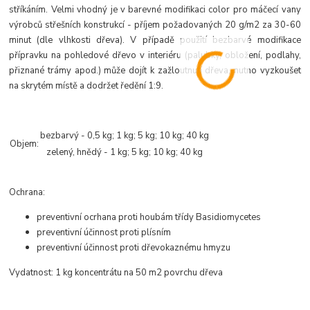
stříkáním. Velmi vhodný je v barevné modifikaci color pro máčecí vany
výrobců střešních konstrukcí - příjem požadovaných 20 g/m2 za 30-60
minut (dle vlhkosti dřeva). V případě použití bezbarvé modifikace
přípravku na pohledové dřevo v interiéru (palubky, obložení, podlahy,
přiznané trámy apod.) může dojít k zažloutnutí dřeva, nutno vyzkoušet
na skrytém místě a dodržet ředění 1:9.
bezbarvý - 0,5 kg; 1 kg; 5 kg; 10 kg; 40 kg
Objem:
zelený, hnědý - 1 kg; 5 kg; 10 kg; 40 kg
Ochrana:
preventivní ocrhana proti houbám třídy Basidiomycetes
preventivní účinnost proti plísním
preventivní účinnost proti dřevokaznému hmyzu
Vydatnost: 1 kg koncentrátu na 50 m2 povrchu dřeva