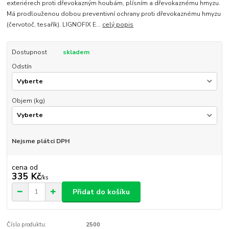
exteriérech proti dřevokazným houbám, plísním a dřevokaznému hmyzu.
Má prodlouženou dobou preventivní ochrany proti dřevokaznému hmyzu
(červotoč, tesařík). LIGNOFIX E...
celý popis
Dostupnost
skladem
Odstín
Objem (kg)
Nejsme plátci DPH
cena od
335 Kč
/
ks
Přidat do košíku
Číslo produktu:
2500