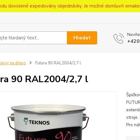
ůvodu dovolené expedovány objednávky. Je možné domluvit emaile
Nevíte
Hledat
+420
arvy na dřevo
Futura 90 RAL2004/2,7 l
ra 90 RAL2004/2,7 l
Špičko
FUTURA
exteri
stroje
Pro ná