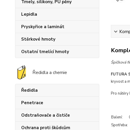
Tmely, silikony, PU pěny
Lepidla
Pryskyřice a laminát
Kompl
Stěrkové hmoty
Komple
Ostatní tmelící hmoty
Špičková fi
Ředidla a chemie
FUTURA 
kryvost a 
Ředidla
Pro nátěry
Penetrace
Odstraňovače a čističe
Balení:
Spotřeba:
Ochrana proti škůdcům