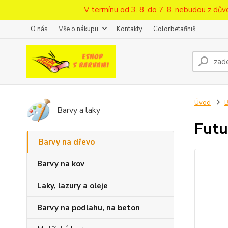
V termínu od 3. 8. do 7. 8. nebudou z d
O nás
Vše o nákupu
Kontakty
Colorbetafiniš
Úvod
B
Barvy a laky
Futu
Barvy na dřevo
Barvy na kov
Laky, lazury a oleje
Barvy na podlahu, na beton