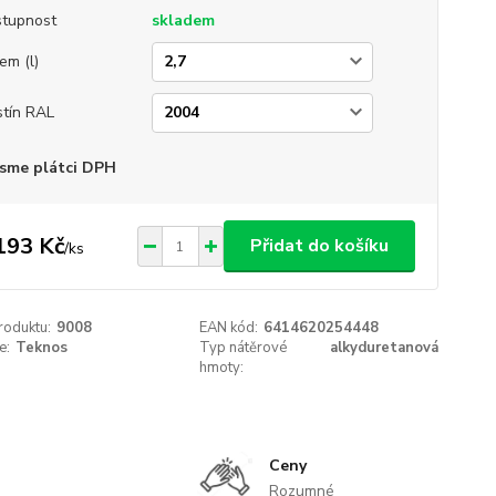
tupnost
skladem
em (l)
tín RAL
sme plátci DPH
193 Kč
Přidat do košíku
/
ks
roduktu:
9008
EAN kód:
6414620254448
e:
Teknos
Typ nátěrové
alkyduretanová
hmoty:
Ceny
Rozumné