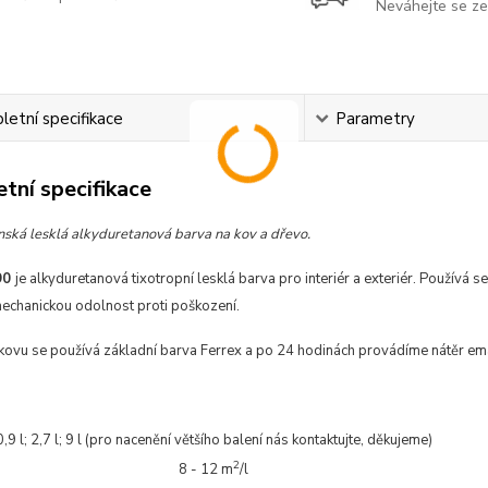
Neváhejte se ze
etní specifikace
Parametry
tní specifikace
nská lesklá alkyduretanová barva na kov a dřevo.
90
je alkyduretanová tixotropní lesklá barva pro interiér a exteriér. Používá 
mechanickou odolnost proti poškození.
 kovu se používá základní barva Ferrex a po 24 hodinách provádíme nátěr e
0,9 l; 2,7 l; 9 l (pro nacenění většího balení nás kontaktujte, děkujeme)
2
8 - 12 m
/l