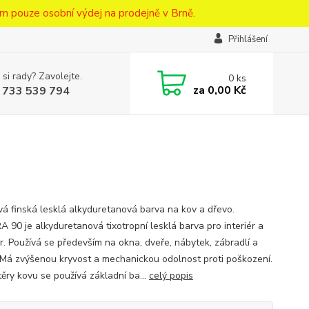
m pouze osobní výdej na prodejně v Brně.
Přihlášení
 si rady? Zavolejte.
0
ks
za
0,00 Kč
 733 539 794
vá finská lesklá alkyduretanová barva na kov a dřevo.
 90 je alkyduretanová tixotropní lesklá barva pro interiér a
ér. Používá se především na okna, dveře, nábytek, zábradlí a
. Má zvýšenou kryvost a mechanickou odolnost proti poškození.
těry kovu se používá základní ba...
celý popis