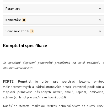
Parametry
Komentáře
0
Související zboží
3
Kompletní specifikace
Je speciální disperzní penetrační prostředek na savé podklady s
hloubkovou účinností.
FORTE Penetral
je určen pro penetraci betonu, omítek,
vláknocementových a sádrokartonových desek, zpevnění podkladu a
zlepšení přilnavosti následných nátěrů, tmelů, lepidel, omítkovin,
stěrkových hmot pro vnitřní i venkovní použití.
Nanáší se štětcem, malířskou štětkou nebo válečkem na suchý, čistý,