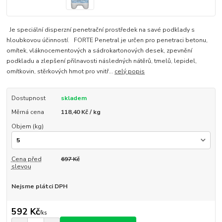
Je speciální disperzní penetrační prostředek na savé podklady s
hloubkovou účinností. FORTE Penetral je určen pro penetraci betonu,
omítek, vláknocementových a sádrokartonových desek, zpevnění
podkladu a zlepšení přilnavosti následných nátěrů, tmelů, lepidel,
omítkovin, stěrkových hmot pro vnitř...
celý popis
Dostupnost
skladem
Měrná cena
118,40 Kč / kg
Objem (kg)
Cena před
697 Kč
slevou
Nejsme plátci DPH
592 Kč
/
ks