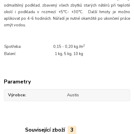
odmaštěný podklad, zbavený všech zbytků starých nátěrů při teplotě
okolí i podkladu v rozmezí +5°C- +30°C. Další hmoty je možno
aplikovat po 4-6 hodinách. Nářadí je nutné okamžitě po ukončení práce
omýt vodou.
2
Spotřeba:
0,15 - 0,20 kg /m
Balení:
1 kg, 5 kg, 10 kg
Parametry
Výrobce
Austis
Související zboží
3