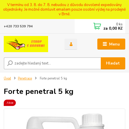
V termínu od 3. 8. do 7. 8. nebudou z důvodu dovolené expedovány
objednávky. Je možné domluvit emailem pouze osobní výdej na prodejně
v Brně.
0
ks
+420 733 539 794
za
0,00 Kč
Menu
Hledat
Úvod
Penetrace
Forte penetral 5 kg
Forte penetral 5 kg
Akce