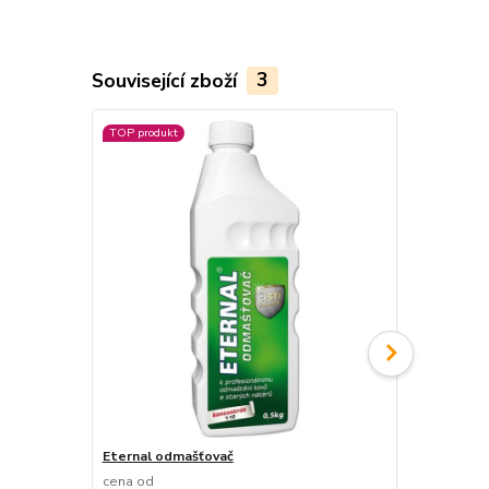
Související zboží
3
TOP produkt
TOP produkt
Eternal odmašťovač
Flock
cena od
53 Kč