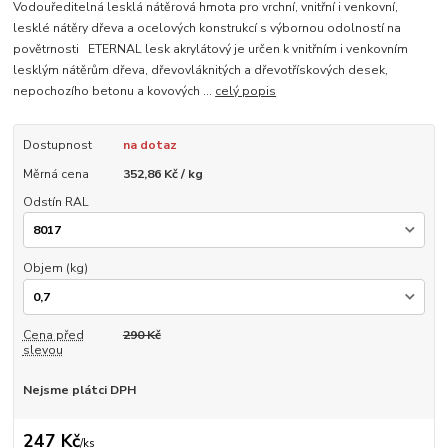
Vodouředitelná lesklá nátěrová hmota pro vrchní, vnitřní i venkovní,
lesklé nátěry dřeva a ocelových konstrukcí s výbornou odolností na
povětrnosti ETERNAL lesk akrylátový je určen k vnitřním i venkovním
lesklým nátěrům dřeva, dřevovláknitých a dřevotřískových desek,
nepochozího betonu a kovových ...
celý popis
Dostupnost
na dotaz
Měrná cena
352,86 Kč / kg
Odstín RAL
Objem (kg)
Cena před
290 Kč
slevou
Nejsme plátci DPH
247 Kč
/
ks