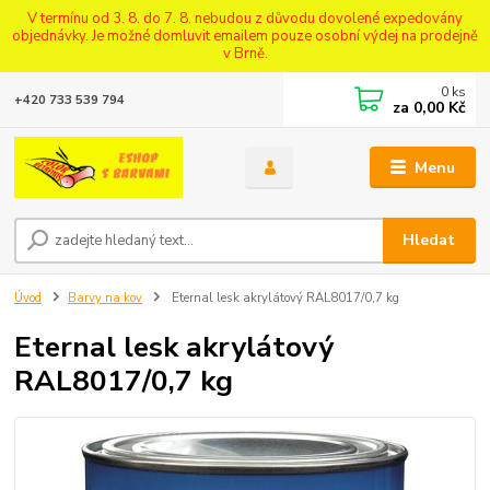
V termínu od 3. 8. do 7. 8. nebudou z důvodu dovolené expedovány
objednávky. Je možné domluvit emailem pouze osobní výdej na prodejně
v Brně.
0
ks
+420 733 539 794
za
0,00 Kč
Menu
Hledat
Úvod
Barvy na kov
Eternal lesk akrylátový RAL8017/0,7 kg
Eternal lesk akrylátový
RAL8017/0,7 kg