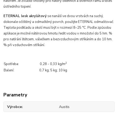
nátěrem. Je zvláště vhodný pro nátěry okenních a dveřních rámů a těles
ústředního topení.
ETERNAL lesk akrylátový
se nanáší ve dvou vrstvách na suchý,
dokonale očištěný a odmaštěný povrch, použijte ETERNAL odmašťovač.
Teplota podkladu a okolí musí být v rozmezí 8–25 °C. Podle způsobu
aplikace je možné nátěrovou hmotu ředit vodou v množství do 5 hm. %
pro natírání štětcem, válečkem a bezvzduchovým stříkáním a do 10 hm.
% při vzduchovém stříkání.
2
Spotřeba:
0,28 - 0,33 kg/m
Balení:
0,7 kg; 5 kg; 10 kg
Parametry
Výrobce
Austis