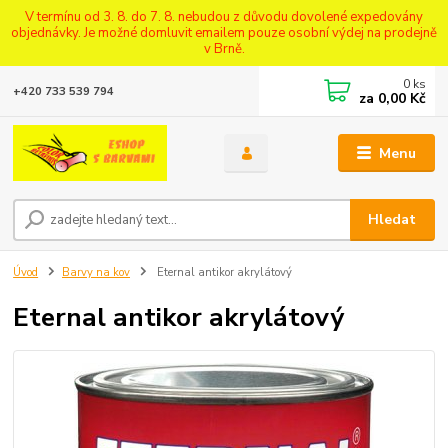
V termínu od 3. 8. do 7. 8. nebudou z důvodu dovolené expedovány
objednávky. Je možné domluvit emailem pouze osobní výdej na prodejně
v Brně.
0
ks
+420 733 539 794
za
0,00 Kč
Menu
Hledat
Úvod
Barvy na kov
Eternal antikor akrylátový
Eternal antikor akrylátový