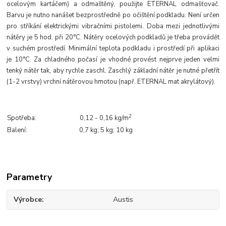
ocelovým kartáčem) a odmaštěný, použijte ETERNAL odmašťovač.
Barvu je nutno nanášet bezprostředně po očištění podkladu. Není určen
pro stříkání elektrickými vibračními pistolemi. Doba mezi jednotlivými
nátěry je 5 hod. při 20°C. Nátěry ocelových podkladů je třeba provádět
v suchém prostředí. Minimální teplota podkladu i prostředí při aplikaci
je 10°C. Za chladného počasí je vhodné provést nejprve jeden velmi
tenký nátěr tak, aby rychle zaschl. Zaschlý základní nátěr je nutné přetřít
(1-2 vrstvy) vrchní nátěrovou hmotou (např. ETERNAL mat akrylátový).
2
Spotřeba:
0,12 - 0,16 kg/m
Balení:
0,7 kg; 5 kg; 10 kg
Parametry
Výrobce
Austis