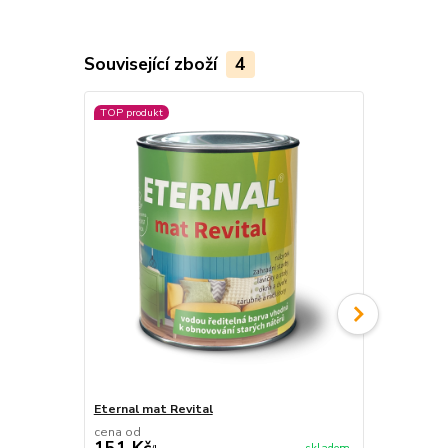
Související zboží
4
TOP produkt
TOP produkt
Akce
Eternal mat Revital
Eternal mat
cena od
cena od
151 Kč
220 Kč