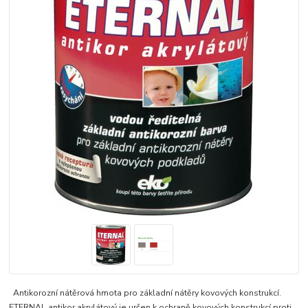
Antikorozní nátěrová hmota pro základní nátěry kovových konstrukcí.
ETERNAL antikor akrylátový je určen k ochraně kovových konstrukcí proti