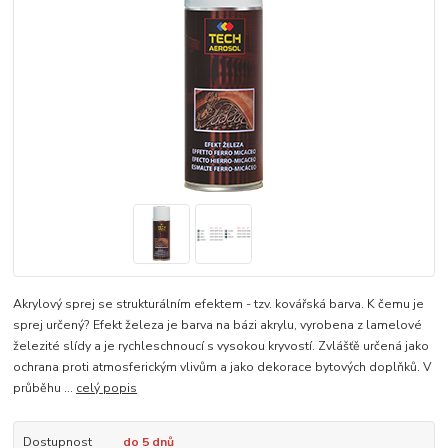
Akrylový sprej se strukturálním efektem - tzv. kovářská barva. K čemu je
sprej určený? Efekt železa je barva na bázi akrylu, vyrobena z lamelové
železité slídy a je rychleschnoucí s vysokou kryvostí. Zvlášťě určená jako
ochrana proti atmosferickým vlivům a jako dekorace bytových doplňků. V
průběhu ...
celý popis
Dostupnost
do 5 dnů