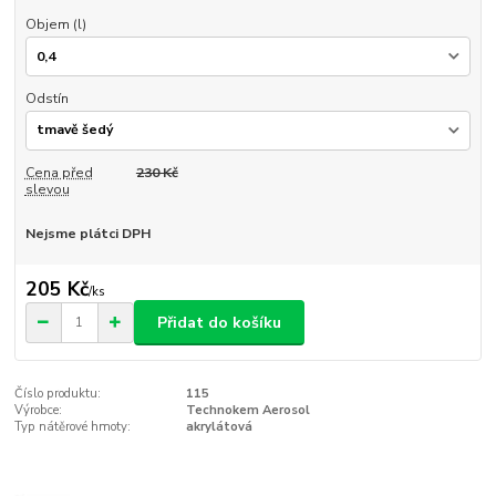
Objem (l)
Odstín
Cena před
230 Kč
slevou
Nejsme plátci DPH
205 Kč
/
ks
Přidat do košíku
Číslo produktu:
115
Výrobce:
Technokem Aerosol
Typ nátěrové hmoty:
akrylátová