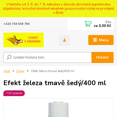
V termínu od 3. 8. do 7. 8. nebudou z důvodu dovolené expedovány
objednávky. Je možné domluvit emailem pouze osobní výdej na prodejně
v Brně.
0
ks
+420 733 539 794
za
0,00 Kč
Menu
Hledat
Úvod
Spreje
Efekt železa tmavě šedý/400 ml
Efekt železa tmavě šedý/400 ml
TOP produkt