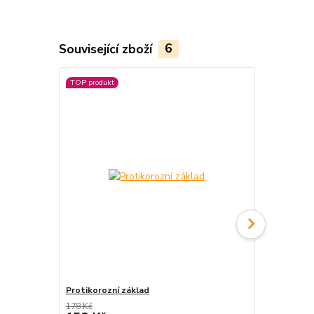
Související zboží
6
TOP produkt
TOP produkt
Protikorozní základ
Brusné plát
178 Kč
22 Kč