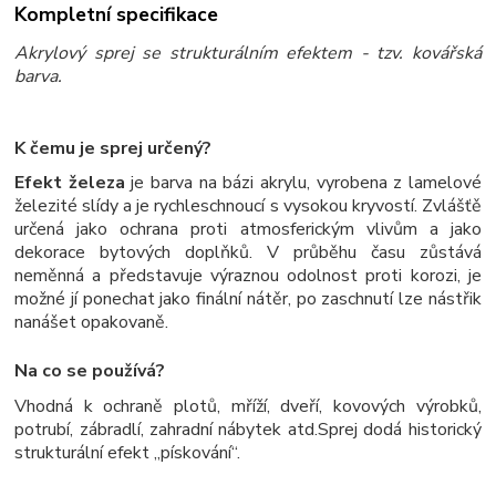
Kompletní specifikace
Akrylový sprej se strukturálním efektem - tzv. kovářská
barva.
K čemu je sprej určený?
Efekt železa
je barva na bázi akrylu, vyrobena z lamelové
železité slídy a je rychleschnoucí s vysokou kryvostí. Zvlášťě
určená jako ochrana proti atmosferickým vlivům a jako
dekorace bytových doplňků. V průběhu času zůstává
neměnná a představuje výraznou odolnost proti korozi, je
možné jí ponechat jako finální nátěr, po zaschnutí lze nástřik
nanášet opakovaně.
Na co se používá?
Vhodná k ochraně plotů, mříží, dveří, kovových výrobků,
potrubí, zábradlí, zahradní nábytek atd.
Sprej dodá historický
strukturální efekt „pískování“.