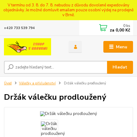
V termínu od 3. 8. do 7. 8. nebudou z důvodu dovolené expedovány
objednávky. Je možné domluvit emailem pouze osobní výdej na prodejně
v Brně.
0
ks
+420 733 539 794
za
0,00 Kč
Menu
Hledat
Úvod
Válečky a příslušenství
Držák válečku prodloužený
Držák válečku prodloužený