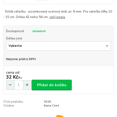
Držák válečku - pozinkovaný ocelový drát, pr. 6 mm. Pro válečky šířky 10
- 15 cm. Délka 42 nebo 56 cm.
celý popis
Dostupnost
skladem
Délka (cm)
Nejsme plátci DPH
cena od
32 Kč
/
ks
Přidat do košíku
Číslo produktu:
3025
Výrobce:
Kana Ciret