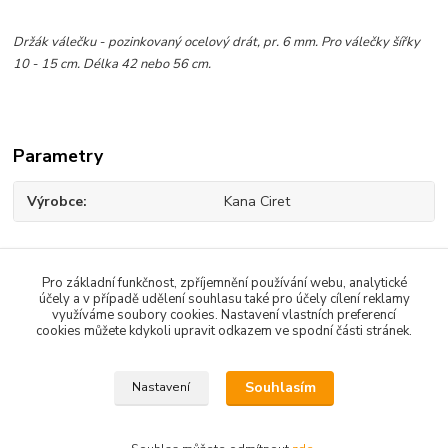
Držák válečku - pozinkovaný ocelový drát, pr. 6 mm. Pro válečky šířky
10 - 15 cm. Délka 42 nebo 56 cm.
Parametry
Výrobce
Kana Ciret
Pro základní funkčnost, zpříjemnění používání webu, analytické
Zboží zařazeno v kategoriích
účely a v případě udělení souhlasu také pro účely cílení reklamy
využíváme soubory cookies. Nastavení vlastních preferencí
cookies můžete kdykoli upravit odkazem ve spodní části stránek.
Válečky a příslušenství
Souhlasím
Nastavení