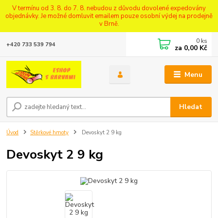
V termínu od 3. 8. do 7. 8. nebudou z důvodu dovolené expedovány
objednávky. Je možné domluvit emailem pouze osobní výdej na prodejně
v Brně.
0
ks
+420 733 539 794
za
0,00 Kč
Menu
Hledat
Úvod
Stěrkové hmoty
Devoskyt 2 9 kg
Devoskyt 2 9 kg