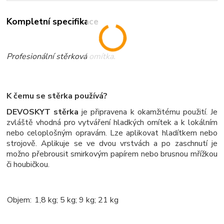
Kompletní specifikace
Profesionální stěrková omítka.
K čemu se stěrka používá?
DEVOSKYT stěrka
je připravena k okamžitému použití. Je
zvláště vhodná pro vytváření hladkých omítek a k lokálním
nebo celoplošným opravám. Lze aplikovat hladítkem nebo
strojově. Aplikuje se ve dvou vrstvách a po zaschnutí je
možno přebrousit smirkovým papírem nebo brusnou mřížkou
či houbičkou.
Objem:
 1,8 kg; 
5 kg; 9 kg; 21 kg