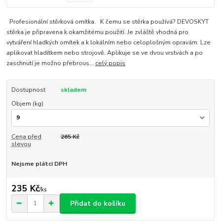
Profesionální stěrková omítka. K čemu se stěrka používá? DEVOSKYT
stěrka je připravena k okamžitému použití. Je zvláště vhodná pro
vytváření hladkých omítek a k lokálním nebo celoplošným opravám. Lze
aplikovat hladítkem nebo strojově. Aplikuje se ve dvou vrstvách a po
zaschnutí je možno přebrous...
celý popis
Dostupnost
skladem
Objem (kg)
Cena před
265 Kč
slevou
Nejsme plátci DPH
235 Kč
/
ks
Přidat do košíku