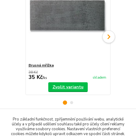
Brusná mřížka
Ruční brusný
38 Kč
137 Kč
35 Kč
121 Kč
skladem
/
ks
/
ks
Zvolit variantu
Pro základní funkčnost, zpříjemnění používání webu, analytické
Zboží zařazeno v kategoriích
účely a v případě udělení souhlasu také pro účely cílení reklamy
využíváme soubory cookies. Nastavení vlastních preferencí
cookies můžete kdykoli upravit odkazem ve spodní části stránek.
Stěrkové hmoty