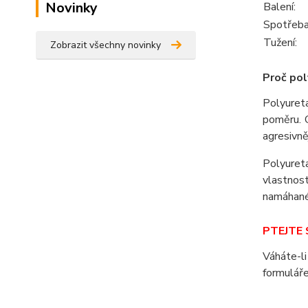
Novinky
Balení:
Spotřeba
Tužení:
Zobrazit všechny novinky
Proč pol
Polyuret
poměru. C
agresivně
Polyuret
vlastnos
namáhané
PTEJTE S
Váháte-li
formuláře