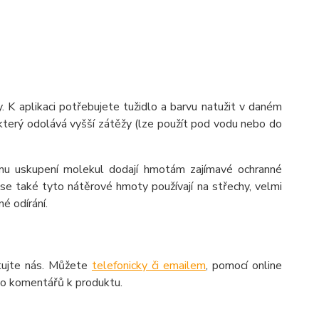
K aplikaci potřebujete tužidlo a barvu natužit v daném
 který odolává vyšší zátěžy (lze použít pod vodu nebo do
kému uskupení molekul dodají hmotám zajímavé ochranné
e také tyto nátěrové hmoty používají na střechy, velmi
é odírání.
aktujte nás. Můžete
telefonicky či emailem
, pomocí online
do komentářů k produktu.