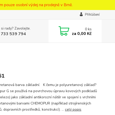
m pouze osobní výdej na prodejně v Brně.
Přihlášení
 si rady? Zavolejte.
0
ks
za
0,00 Kč
 733 539 794
61
etanová barva základní. K čemu je polyuretanový základ?
ur G se používá na povrchovou úpravu kovových podkladů
železo) jako základní antikorozní nátěr ve spojení s vrchními
etanovými barvami CHEMOPUR (například strojírenských
, dopravních prostředků, konstrukcí). ...
celý popis