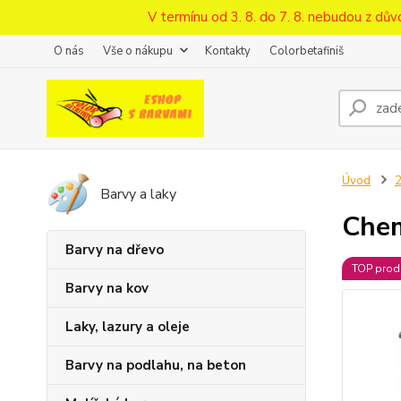
V termínu od 3. 8. do 7. 8. nebudou z d
O nás
Vše o nákupu
Kontakty
Colorbetafiniš
Úvod
Barvy a laky
Chem
Barvy na dřevo
TOP prod
Barvy na kov
Laky, lazury a oleje
Barvy na podlahu, na beton