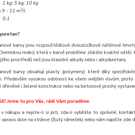
1 kg; 5 kg; 10 kg
2
:
9 - 12 m
/l
5:1
yuretan?
anové barvy jsou rozpouštědlové dvousložkové nátěrové hmoty. 
hemickou reakcí, která v barvě proběhne získáte kvalitní nátěr,
jšího prostředí) než jsou klasické alkydy nebo i alkyduretany.
anové barvy obsahují plasty (polymery), které díky specific
ti. Především vysokou odolnost ke všem vnějším vlivům, proto s
 dřevěné i želené konstrukce nebo na betonové plochy vystaven
E! Jsme tu pro Vás, rádi Vám poradíme.
 v nákupu a nejste-li si jisti, zda-li vybíráte to správné, kont
 vpravo dole na stránce (žlutý rámeček) nebo nám napište zde 