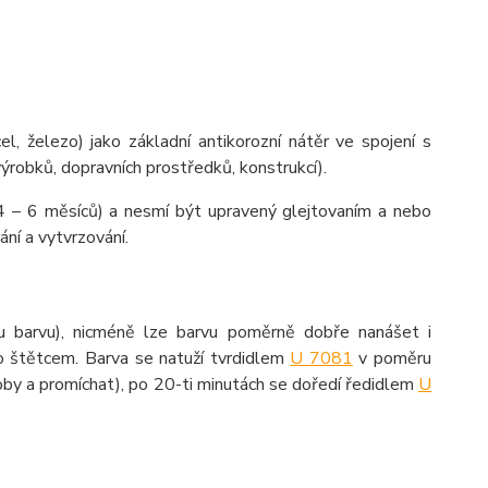
, železo) jako základní antikorozní nátěr ve spojení s
robků, dopravních prostředků, konstrukcí).
(4 – 6 měsíců) a nesmí být upravený glejtovaním a nebo
ní a vytvrzování.
ou barvu), nicméně lze barvu poměrně dobře nanášet i
o štětcem. Barva se natuží tvrdidlem
U 7081
v poměru
doby a promíchat), po 20-ti minutách se doředí
ředidlem
U