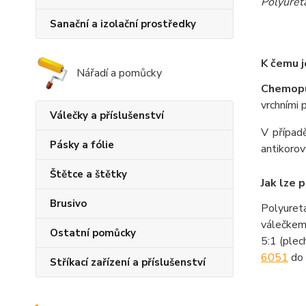
Polyuret
Sanační a izolační prostředky
K čemu j
Nářadí a pomůcky
Chemop
vrchními 
Válečky a příslušenství
V případ
Pásky a fólie
antikorov
Štětce a štětky
Jak lze 
Brusivo
Polyuret
válečkem
Ostatní pomůcky
5:1 (plec
6051
do 
Stříkací zařízení a příslušenství