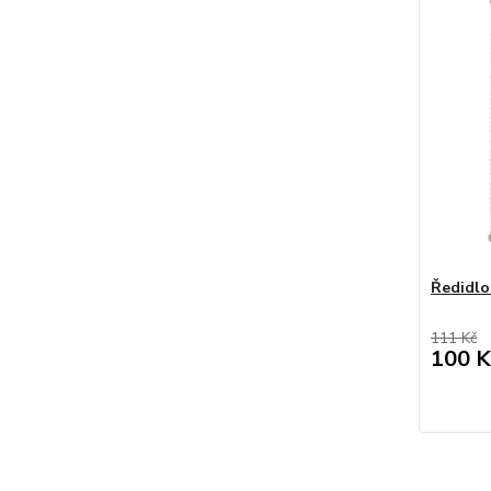
Ředidlo
111 Kč
100 K