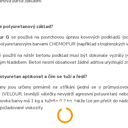
anová barva základní.
e polyuretanový základ?
ur G
se používá na povrchovou úpravu kovových podkladů (ocel
polyuretanovými barvami CHEMOPUR (například strojírenských vý
ě použití na nátěr betonu podklad musí být dokonale vyzrálý 
ým hladidlem. Beton nesmí obsahovat žádné aditiva urychlující zrá
polyuretan aplikovat a čím se tuží a ředí?
any jsou určeny primárně na stříkání (jedná se o průmyslov
 (VELOUR, levnější válečky nevydrží agresivní polyuretan) neb
hovka barvy má 1 kg a tužidlo 0,2 kg, takže lze jen přelít do ná
požadované viskozity.