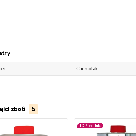
etry
ce
Chemolak
jící zboží
5
TOP produkt