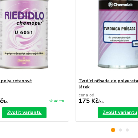
 polyuretanové
Tvrdící přísada do polyuret
látek
cena od
č
175 Kč
skladem
/
ks
/
ks
Zvolit variantu
Zvolit variantu