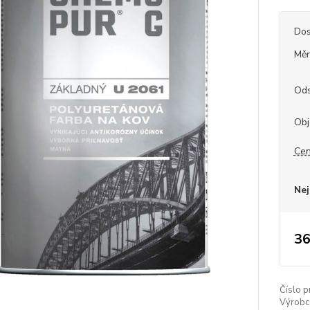
Dos
Měr
Ods
Obj
Cen
Nej
36
Číslo p
Výrobc