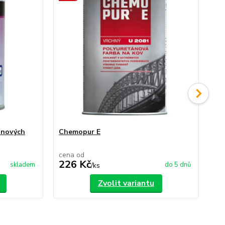
anových
Chemopur E
Pe
cena od
ce
226 Kč
5
skladem
do 5 dnů
/
ks
Zvolit variantu