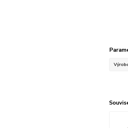
Param
Výrob
Souvise