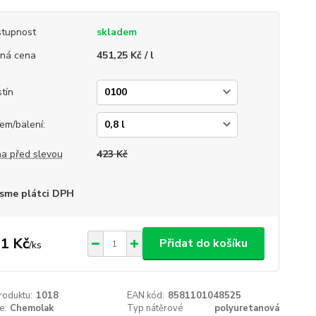
tupnost
skladem
ná cena
451,25 Kč / l
tín
em/balení:
a před slevou
423 Kč
sme plátci DPH
1 Kč
Přidat do košíku
/
ks
roduktu:
1018
EAN kód:
8581101048525
e:
Chemolak
Typ nátěrové
polyuretanová