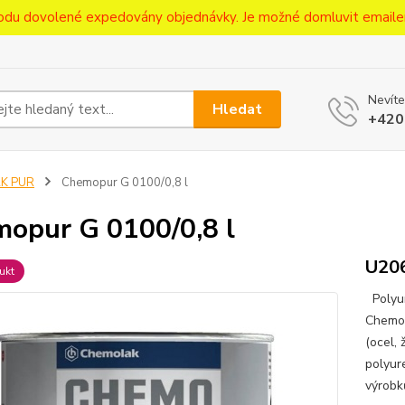
ůvodu dovolené expedovány objednávky. Je možné domluvit emaile
Nevíte
Hledat
+420
2K PUR
Chemopur G 0100/0,8 l
opur G 0100/0,8 l
U20
ukt
Polyur
Chemop
(ocel, 
polyur
výrobků