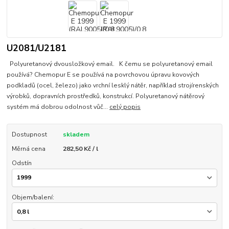
U2081/U2181
Polyuretanový dvousložkový email. K čemu se polyuretanový email
používá? Chemopur E se používá na povrchovou úpravu kovových
podkladů (ocel, železo) jako vrchní lesklý nátěr, například strojírenských
výrobků, dopravních prostředků, konstrukcí. Polyuretanový nátěrový
systém má dobrou odolnost vůč...
celý popis
Dostupnost
skladem
Měrná cena
282,50 Kč / l
Odstín
Objem/balení: