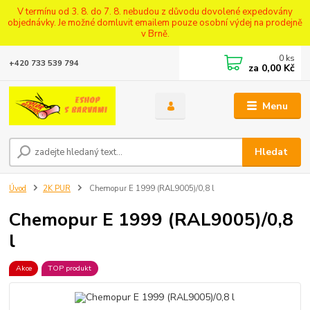
V termínu od 3. 8. do 7. 8. nebudou z důvodu dovolené expedovány
objednávky. Je možné domluvit emailem pouze osobní výdej na prodejně
v Brně.
0
ks
+420 733 539 794
za
0,00 Kč
Menu
Hledat
Úvod
2K PUR
Chemopur E 1999 (RAL9005)/0,8 l
Chemopur E 1999 (RAL9005)/0,8
l
Akce
TOP produkt