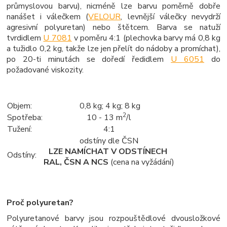
průmyslovou barvu), nicméně lze barvu poměrně dobře
nanášet i válečkem (
VELOUR
, levnější válečky nevydrží
agresivní polyuretan) nebo štětcem. Barva se natuží
tvrdidlem
U 7081
v poměru 4:1 (plechovka barvy má 0,8 kg
a tužidlo 0,2 kg, takže lze jen přelít do nádoby a promíchat),
po 20-ti minutách se doředí ředidlem
U 6051
do
požadované viskozity.
Objem:
 0,8
kg; 4 kg; 8 kg
2
Spotřeba:
10 - 13 m
/l
Tužení:
4:1
odstíny dle ČSN
LZE NAMÍCHAT V ODSTÍNECH 
Odstíny:
RAL, ČSN A NCS 
(cena na vyžádání)
Proč polyuretan?
Polyuretanové barvy jsou rozpouštědlové dvousložkové