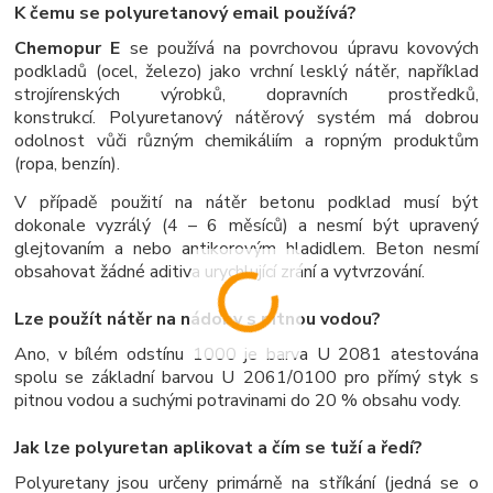
K čemu se polyuretanový email používá?
Chemopur E
se používá na povrchovou úpravu kovových
podkladů (ocel, železo) jako vrchní lesklý nátěr, například
strojírenských výrobků, dopravních prostředků,
konstrukcí.
Polyuretanový nátěrový systém má dobrou
odolnost vůči různým chemikáliím a ropným produktům
(ropa, benzín).
V případě použití na nátěr betonu podklad musí být
dokonale vyzrálý (4 – 6 měsíců) a nesmí být upravený
glejtovaním a nebo antikorovým hladidlem.
Beton nesmí
obsahovat žádné aditiva urychlující zrání a vytvrzování.
Lze použít nátěr na nádoby s pitnou vodou?
Ano, v bílém odstínu 1000 je barva U 2081 atestována
spolu se základní barvou U 2061/0100 pro přímý styk s
pitnou vodou a suchými potravinami do 20 % obsahu vody.
Jak lze polyuretan aplikovat a čím se tuží a ředí?
Polyuretany jsou určeny primárně na stříkání (jedná se o