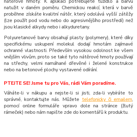
nátěrové hmoty. K aplikaci potřebujete tužidlo a barvu
natužit v daném poměru. Chemickou reakcí, která v barvě
proběhne získáte kvalitní nátěr, který odolává vyšší zátěžy
(lze použít pod vodu nebo do agresivnějšího prostředí) než
jsou klasické alkydy nebo i alkyduretany.
Polyuretanové barvy obsahují plasty (polymery), které díky
specifickému uskupení molekul dodají hmotám zajímavé
ochranné vlastnosti. Především vysokou odolnost ke všem
vnějším vlivům, proto se také tyto nátěrové hmoty používají
na střechy, velmi namáhané dřevěné i želené konstrukce
nebo na betonové plochy vystavené odírání.
PTEJTE SE! Jsme tu pro Vás, rádi Vám poradíme.
Váháte-li v nákupu a nejste-li si jisti, zda-li vybíráte to
správné, kontaktujte nás. Můžete
telefonicky či emailem
,
pomocí online formuláře vpravo dole na stránce (žlutý
rámeček) nebo nám napište zde do komentářů k produktu.