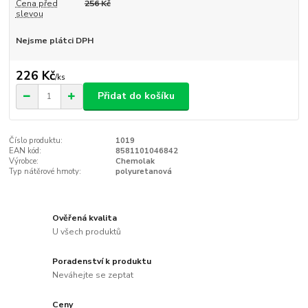
Cena před
256 Kč
slevou
Nejsme plátci DPH
226 Kč
/
ks
Přidat do košíku
Číslo produktu:
1019
EAN kód:
8581101046842
Výrobce:
Chemolak
Typ nátěrové hmoty:
polyuretanová
Ověřená kvalita
U všech produktů
Poradenství k produktu
Neváhejte se zeptat
Ceny