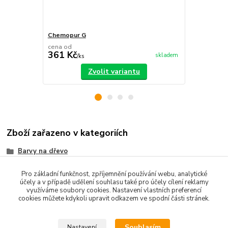
Chemopur G
Ředidlo pol
cena od
111 Kč
361 Kč
100 Kč
skladem
/
ks
/
ks
Zvolit variantu
Zboží zařazeno v kategoriích
Barvy na dřevo
Barvy na kov
Pro základní funkčnost, zpříjemnění používání webu, analytické
účely a v případě udělení souhlasu také pro účely cílení reklamy
Barvy na podlahu, na beton
využíváme soubory cookies. Nastavení vlastních preferencí
cookies můžete kdykoli upravit odkazem ve spodní části stránek.
2K PUR
Souhlasím
Nastavení