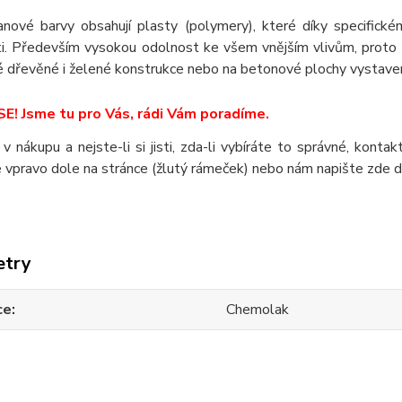
anové barvy obsahují plasty (polymery), které díky specific
ti. Především vysokou odolnost ke všem vnějším vlivům, proto s
 dřevěné i želené konstrukce nebo na betonové plochy vystaven
E! Jsme tu pro Vás, rádi Vám poradíme.
 v nákupu a nejste-li si jisti, zda-li vybíráte to správné, kont
 vpravo dole na stránce (žlutý rámeček) nebo nám napište zde 
etry
ce
Chemolak