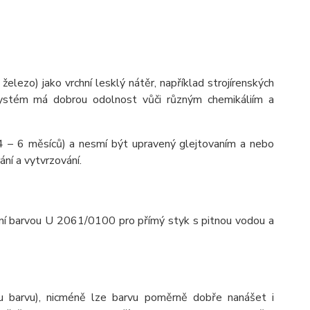
elezo) jako vrchní lesklý nátěr, například strojírenských
ystém má dobrou odolnost vůči různým chemikáliím a
(4 – 6 měsíců) a nesmí být upravený glejtovaním a nebo
ání a vytvrzování.
ní barvou U 2061/0100 pro přímý styk s pitnou vodou a
ou barvu), nicméně lze barvu poměrně dobře nanášet i