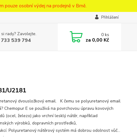
m pouze osobní výdej na prodejně v Brně.
Přihlášení
 si rady? Zavolejte.
0
ks
za
0,00 Kč
 733 539 794
81/U2181
etanový dvousložkový email. K čemu se polyuretanový email
á? Chemopur E se používá na povrchovou úpravu kovových
ů (ocel, železo) jako vrchní lesklý nátěr, například
renských výrobků, dopravních prostředků,
ukcí. Polyuretanový nátěrový systém má dobrou odolnost vůč...