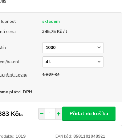
opis
tupnost
skladem
ná cena
345,75 Kč / l
tín
em/balení:
a před slevou
1 627 Kč
sme plátci DPH
383 Kč
Přidat do košíku
/
ks
roduktu:
1019
EAN kód:
8581101048921