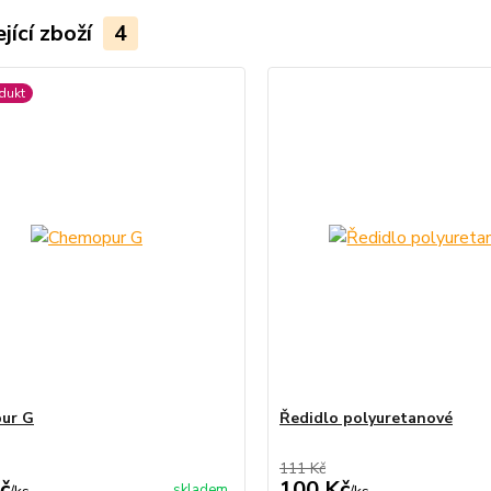
jící zboží
4
dukt
ur G
Ředidlo polyuretanové
111 Kč
č
100 Kč
skladem