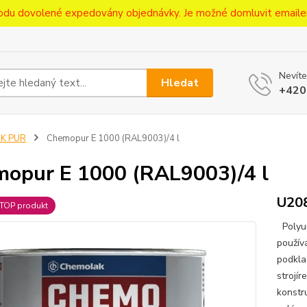
ůvodu dovolené expedovány objednávky. Je možné domluvit emaile
Nevíte
Hledat
+420
2K PUR
Chemopur E 1000 (RAL9003)/4 l
opur E 1000 (RAL9003)/4 l
U20
TOP produkt
Polyur
použív
podklad
strojí
konstr