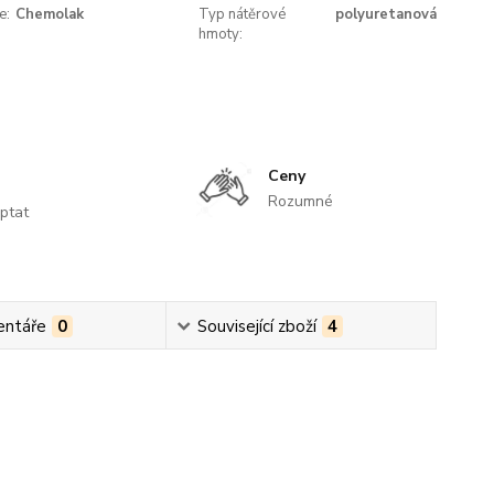
e:
Chemolak
Typ nátěrové
polyuretanová
hmoty:
Ceny
Rozumné
ptat
ntáře
0
Související zboží
4