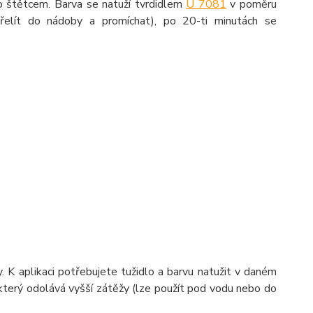
ebo štětcem. Barva se natuží tvrdidlem
U 7081
v poměru
řelít do nádoby a promíchat), po 20-ti minutách se
K aplikaci potřebujete tužidlo a barvu natužit v daném
 který odolává vyšší zátěžy (lze použít pod vodu nebo do