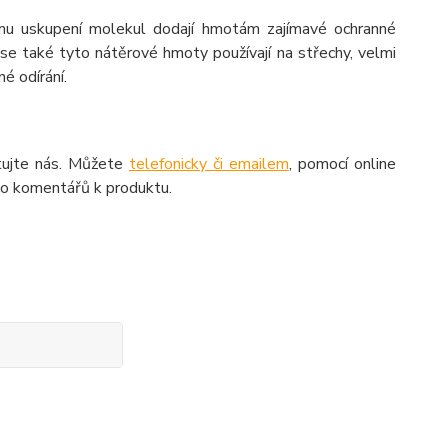
kému uskupení molekul dodají hmotám zajímavé ochranné
e také tyto nátěrové hmoty používají na střechy, velmi
é odírání.
aktujte nás. Můžete
telefonicky či emailem
, pomocí online
do komentářů k produktu.