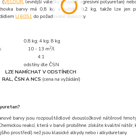
 (
VELOUR
, levnější válečky nevydrží agresivní polyuretan) n
chovka barvy má 0,8 kg a tužidlo 0,2 kg, takže lze jen p
edidlem
U 6051
do požadované viskozity.
 0,8
kg; 4 kg; 8 kg
2
:
10 - 13 m
/l
4:1
odstíny dle ČSN
LZE NAMÍCHAT V ODSTÍNECH 
RAL, ČSN A NCS 
(cena na vyžádání)
yuretan?
anové barvy jsou rozpouštědlové dvousložkové nátěrové hmoty. 
hemickou reakcí, která v barvě proběhne získáte kvalitní nátěr,
jšího prostředí) než jsou klasické alkydy nebo i alkyduretany.