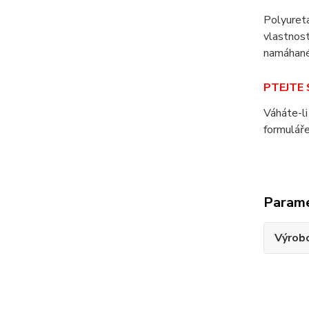
Polyuret
vlastnos
namáhané
PTEJTE S
Váháte-li
formuláře
Param
Výrob