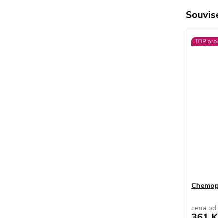
Souvise
TOP pro
Chemop
cena od
361 K