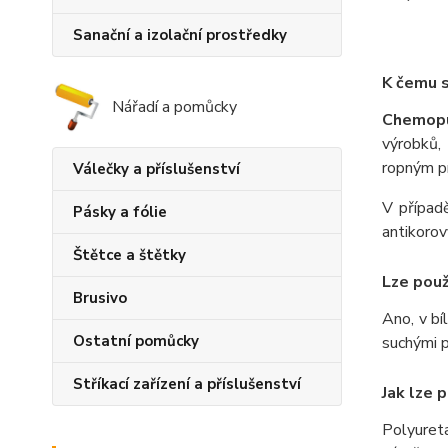
Sanační a izolační prostředky
K čemu s
Nářadí a pomůcky
Chemop
výrobků,
ropným pr
Válečky a příslušenství
V případ
Pásky a fólie
antikoro
Štětce a štětky
Lze použ
Brusivo
Ano, v b
Ostatní pomůcky
suchými 
Stříkací zařízení a příslušenství
Jak lze 
Polyuret