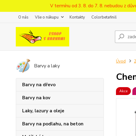
V termínu od 3. 8. do 7. 8. nebudou z d
O nás
Vše o nákupu
Kontakty
Colorbetafiniš
Úvod
Barvy a laky
Chem
Barvy na dřevo
Akce
Barvy na kov
Laky, lazury a oleje
Barvy na podlahu, na beton