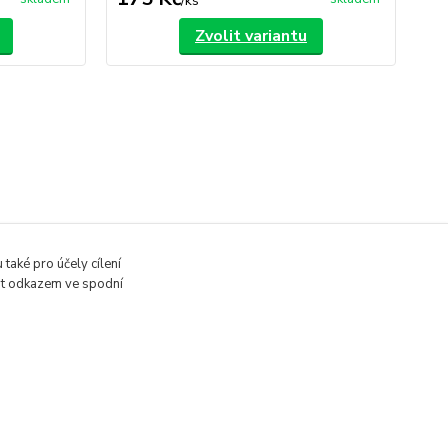
/
ks
Zvolit variantu
y na podlahu, na
2K PUR
také pro účely cílení
on
vit odkazem ve spodní
Vytvořeno na
Eshop-rychle.cz