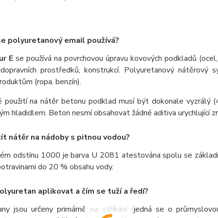
e polyuretanový email používá?
ur E
se používá na povrchovou úpravu kovových podkladů (ocel, ž
 dopravních prostředků, konstrukcí.
Polyuretanový nátěrový s
oduktům (ropa, benzín).
ě použití na nátěr betonu podklad musí být dokonale vyzrálý 
vým hladidlem.
Beton nesmí obsahovat žádné aditiva urychlující zr
ít nátěr na nádoby s pitnou vodou?
ílém odstínu 1000 je barva U 2081 atestována spolu se základ
potravinami do 20 % obsahu vody.
polyuretan aplikovat a čím se tuží a ředí?
any jsou určeny primárně na stříkání (jedná se o průmyslov