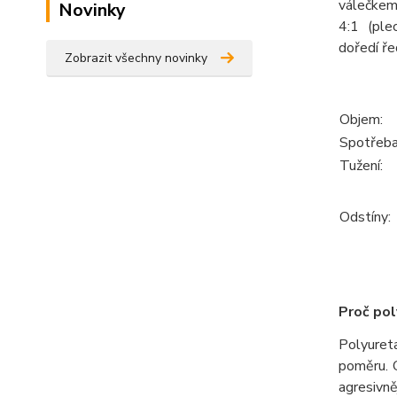
válečkem
Novinky
4:1 (ple
doředí ř
Zobrazit všechny novinky
Objem:
Spotřeba
Tužení:
Odstíny:
Proč pol
Polyuret
poměru. C
agresivně