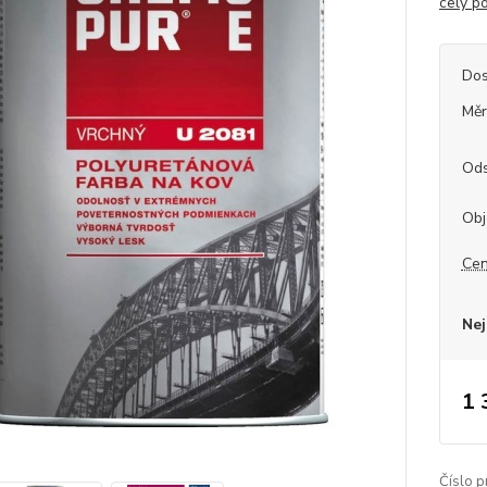
celý p
Dos
Měr
Ods
Obj
Cen
Nej
1 
Číslo p