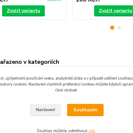
/
ks
/
ks
Zvolit variantu
Zvolit variantu
zařazeno v kategoriích
 na dřevo
Barvy na kov
Barv
st, zpříjemnění používání webu, analytické účely a v případě udělení souhlasu 
bet
ubory cookies. Nastavení vlastních preferencí cookies můžete kdykoli upra
části stránek.
Souhlasím
Nastavení
Souhlas můžete odmítnout
zde
.