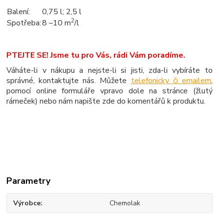
Balení:
0,75 l; 2,5 l
2
Spotřeba:
8 –10 m
/l
PTEJTE SE! Jsme tu pro Vás, rádi Vám poradíme.
Váháte-li v nákupu a nejste-li si jisti, zda-li vybíráte to
správné, kontaktujte nás. Můžete
telefonicky či emailem
,
pomocí online formuláře vpravo dole na stránce (žlutý
rámeček) nebo nám napište zde do komentářů k produktu.
Parametry
Výrobce
Chemolak