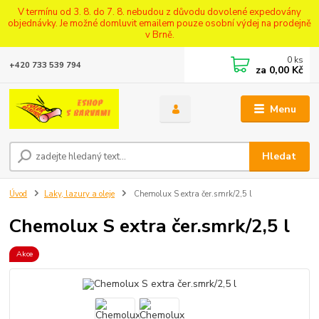
V termínu od 3. 8. do 7. 8. nebudou z důvodu dovolené expedovány
objednávky. Je možné domluvit emailem pouze osobní výdej na prodejně
v Brně.
0
ks
+420 733 539 794
za
0,00 Kč
Menu
Hledat
Úvod
Laky, lazury a oleje
Chemolux S extra čer.smrk/2,5 l
Chemolux S extra čer.smrk/2,5 l
Akce