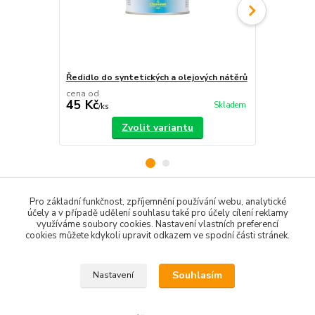
Ředidlo do syntetických a olejových nátěrů
Lazurol imp
cena od
cena od
45 Kč
229 Kč
Skladem
/
ks
/
ks
Zvolit variantu
Pro základní funkčnost, zpříjemnění používání webu, analytické
Zboží zařazeno v kategoriích
účely a v případě udělení souhlasu také pro účely cílení reklamy
využíváme soubory cookies. Nastavení vlastních preferencí
cookies můžete kdykoli upravit odkazem ve spodní části stránek.
Laky, lazury a oleje
Souhlasím
Nastavení