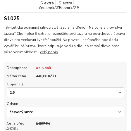
S1025
Syntetická ochranná silnovrstvá lazura na dřevo. Na co je silnovrstvá
lazura? Chemolux S extra je rozpuštědlová lazura na povrchovou úpravu
dřeva pro venkovní i vnitřní použití. Na povrchu natíraného podkladu
vytváří hrubší vrstvu, která odpuzuje vodu a dlouho chrání dřevo před
působením vlhkost...
celý popis
Dostupnost
do 5 dnů
Měrná cena
440,80 Kč / l
Objem (l)
Odstín
Cena před
1 297 Kč
slevou