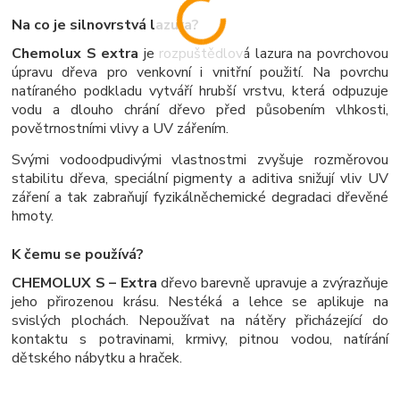
Na co je silnovrstvá lazura?
Chemolux S extra
je rozpuštědlová lazura na povrchovou
úpravu dřeva pro venkovní i vnitřní použití. Na povrchu
natíraného podkladu vytváří hrubší vrstvu, která odpuzuje
vodu a dlouho chrání dřevo před působením vlhkosti,
povětrnostními vlivy a UV zářením.
Svými vodoodpudivými vlastnostmi zvyšuje rozměrovou
stabilitu dřeva, speciální pigmenty a aditiva snižují vliv UV
záření a tak zabraňují fyzikálněchemické degradaci dřevěné
hmoty.
K čemu se používá?
CHEMOLUX S – Extra
dřevo barevně upravuje a zvýrazňuje
jeho přirozenou krásu. Nestéká a lehce se aplikuje na
svislých plochách. Nepoužívat na nátěry přicházející do
kontaktu s potravinami, krmivy, pitnou vodou, natírání
dětského nábytku a hraček.