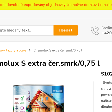
ůvodu dovolené expedovány objednávky. Je možné domluvit emaile
Nevíte
Hledat
+420
aky, lazury a oleje
Chemolux S extra čer.smrk/0,75 l
olux S extra čer.smrk/0,75 l
S10
Syntet
silnov
povrch
natíra
dlouho