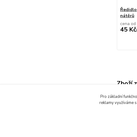
Ředidlo
nátěrů
cena od
45 Kč
Zboží 
Laky,
Pro základní funkčno
reklamy využíváme so