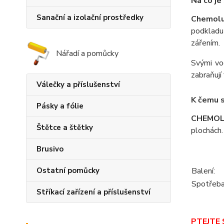
Na co je
Sanační a izolační prostředky
Chemolu
podkladu
zářením.
Nářadí a pomůcky
Svými vod
zabraňují
Válečky a příslušenství
K čemu s
Pásky a fólie
CHEMOL
Štětce a štětky
plochách.
Brusivo
Ostatní pomůcky
Balení:
Spotřeba
Stříkací zařízení a příslušenství
PTEJTE S