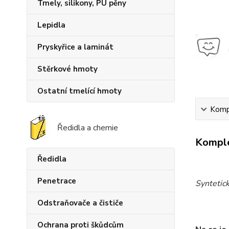
Tmely, silikony, PU pěny
Lepidla
Pryskyřice a laminát
Stěrkové hmoty
Ostatní tmelící hmoty
Kompl
Ředidla a chemie
Komple
Ředidla
Penetrace
Syntetick
Odstraňovače a čističe
Ochrana proti škůdcům