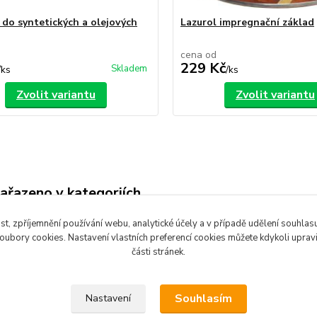
 do syntetických a olejových
Lazurol impregnační základ
cena od
229 Kč
Skladem
/
ks
/
ks
Zvolit variantu
Zvolit variantu
zařazeno v kategoriích
 lazury a oleje
st, zpříjemnění používání webu, analytické účely a v případě udělení souhlasu 
ubory cookies. Nastavení vlastních preferencí cookies můžete kdykoli upra
části stránek.
Souhlasím
Nastavení