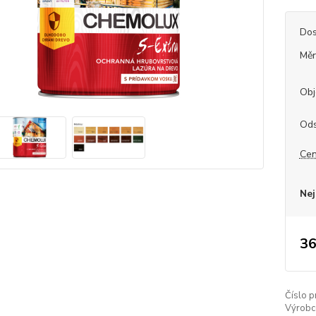
Dos
Měr
Obj
Ods
Cen
Nej
36
Číslo p
Výrobc