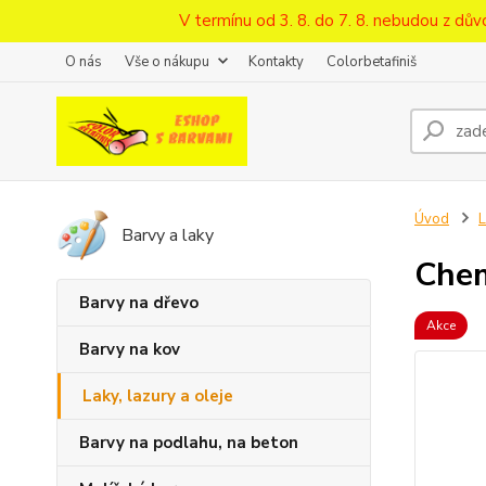
V termínu od 3. 8. do 7. 8. nebudou z d
O nás
Vše o nákupu
Kontakty
Colorbetafiniš
Úvod
L
Barvy a laky
Chem
Barvy na dřevo
Akce
Barvy na kov
Laky, lazury a oleje
Barvy na podlahu, na beton