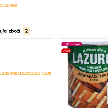
olux řada
jící zboží
2
TOP produkt
Akce