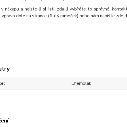
 v nákupu a nejste-li si jisti, zda-li vybíráte to správné, kont
 vpravo dole na stránce (žlutý rámeček) nebo nám napište zde 
etry
ce
Chemolak
žení