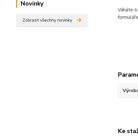
Novinky
Váháte-li
formuláře
Zobrazit všechny novinky
Param
Výrob
Ke sta