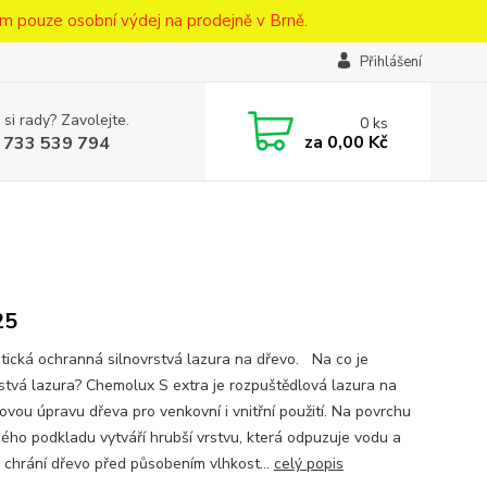
m pouze osobní výdej na prodejně v Brně.
Přihlášení
 si rady? Zavolejte.
0
ks
za
0,00 Kč
 733 539 794
25
ická ochranná silnovrstvá lazura na dřevo. Na co je
rstvá lazura? Chemolux S extra je rozpuštědlová lazura na
ovou úpravu dřeva pro venkovní i vnitřní použití. Na povrchu
ného podkladu vytváří hrubší vrstvu, která odpuzuje vodu a
 chrání dřevo před působením vlhkost...
celý popis