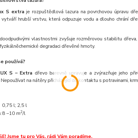
 silnovrstvá lazura?
x S extra
je rozpuštědlová lazura na povrchovou úpravu dřeva
 vytváří hrubší vrstvu, která odpuzuje vodu a dlouho chrání dř
oodpudivými vlastnostmi zvyšuje rozměrovou stabilitu dřeva, sp
 fyzikálněchemické degradaci dřevěné hmoty.
e používá?
UX S – Extra
dřevo barevně upravuje a zvýrazňuje jeho přir
 Nepoužívat na nátěry přicházející do kontaktu s potravinami, krm
0,75 l; 2,5 l
2
:
8 –10 m
/l
E! Jsme tu pro Vás, rádi Vám poradíme.