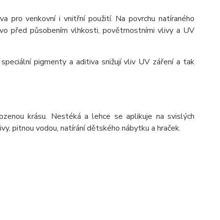
 pro venkovní i vnitřní použití. Na povrchu natíraného
evo před působením vlhkosti, povětrnostními vlivy a UV
eciální pigmenty a aditiva snižují vliv UV záření a tak
ozenou krásu. Nestéká a lehce se aplikuje na svislých
ivy, pitnou vodou, natírání dětského nábytku a hraček.