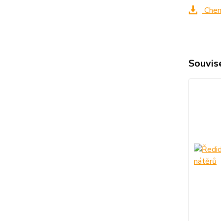
Chem
Souvise