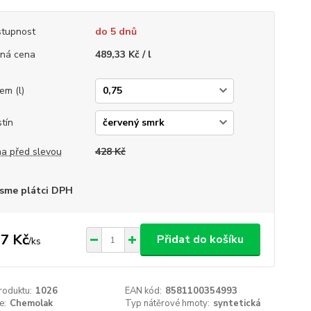
tupnost
do 5 dnů
ná cena
489,33 Kč / l
em (l)
tín
a před slevou
428 Kč
sme plátci DPH
7 Kč
Přidat do košíku
/
ks
roduktu:
1026
EAN kód:
8581100354993
e:
Chemolak
Typ nátěrové hmoty:
syntetická