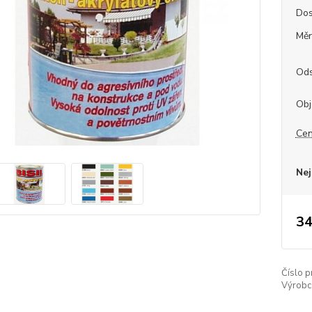
Dos
Měr
Ods
Obj
Cen
Nej
34
Číslo p
Výrobc