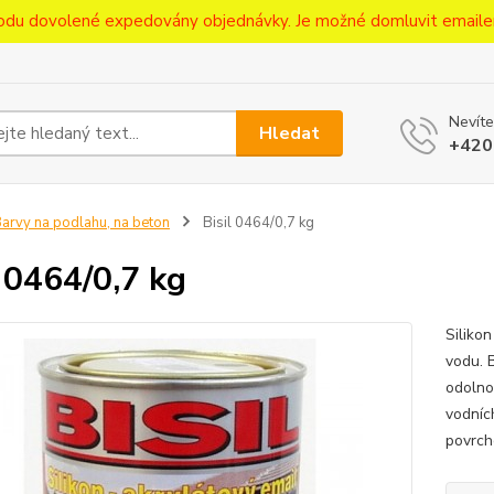
ůvodu dovolené expedovány objednávky. Je možné domluvit emaile
Nevíte
Hledat
+420
arvy na podlahu, na beton
Bisil 0464/0,7 kg
l 0464/0,7 kg
Siliko
vodu. B
odolno
vodních
povrch