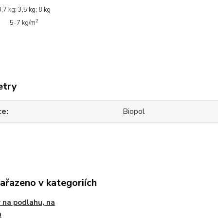
0,7 kg; 3,5 kg; 8 kg
2
5-7 kg/m
etry
ce
Biopol
zařazeno v kategoriích
 na podlahu, na
n