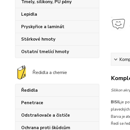
Tmely, silikony, PU pěny
Lepidla
Pryskyřice a laminát
Stěrkové hmoty
Ostatní tmelící hmoty
Kompl
Ředidla a chemie
Komple
Ředidla
Silikon akr
BISIL
je po
Penetrace
plaveckých 
Odstraňovače a čističe
Barva je a
Ředí se ře
Ochrana proti škůdcům