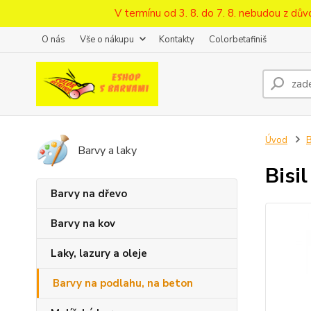
V termínu od 3. 8. do 7. 8. nebudou z d
O nás
Vše o nákupu
Kontakty
Colorbetafiniš
Úvod
B
Barvy a laky
Bisi
Barvy na dřevo
Barvy na kov
Laky, lazury a oleje
Barvy na podlahu, na beton