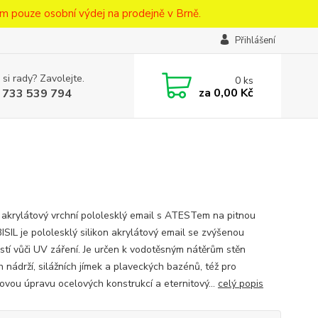
m pouze osobní výdej na prodejně v Brně.
Přihlášení
 si rady? Zavolejte.
0
ks
za
0,00 Kč
 733 539 794
n akrylátový vrchní pololesklý email s ATESTem na pitnou
ISIL je pololesklý silikon akrylátový email se zvýšenou
stí vůči UV záření. Je určen k vodotěsným nátěrům stěn
 nádrží, silážních jímek a plaveckých bazénů, též pro
ovou úpravu ocelových konstrukcí a eternitový...
celý popis