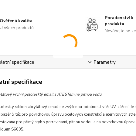
Poradenství k
Ověřená kvalita
produktu
U všech produktů
Neváhejte se ze
etní specifikace
Parametry
tní specifikace
ylátový vrchní pololesklý email s ATESTem na pitnou vodu.
lolesklý silikon akrylátový email se zvýšenou odolností vůči UV záření.
Je
bazénů, též pro povrchovou úpravu ocelových konstrukcí a eternitových stře
testována pro přímý styk s potravinami, pitnou vodou a na povrchovou úpravu
didlem S6005.