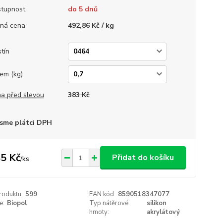
tupnost
do 5 dnů
ná cena
492,86 Kč / kg
tín
em (kg)
a před slevou
383 Kč
sme plátci DPH
5 Kč
Přidat do košíku
/
ks
roduktu:
599
EAN kód:
8590518347077
e:
Biopol
Typ nátěrové
silikon
hmoty:
akrylátový