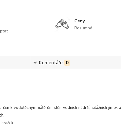
Ceny
Rozumné
ptat
Komentáře
0
 určen k vodotěsným nátěrům stěn vodních nádrží, silážních jímek a
ch.
 hraček.