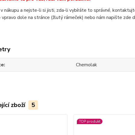
 v nákupu a nejste-li si jisti, zda-li vybíráte to správné, kontakt
 vpravo dole na stránce (žlutý rámeček) nebo nám napište zde 
etry
ce
Chemolak
jící zboží
5
TOP produkt