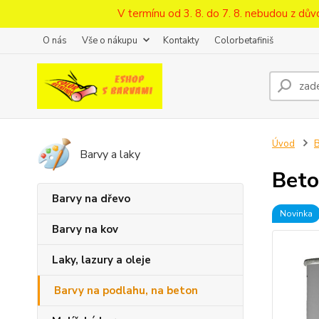
V termínu od 3. 8. do 7. 8. nebudou z d
O nás
Vše o nákupu
Kontakty
Colorbetafiniš
Úvod
B
Barvy a laky
Beto
Barvy na dřevo
Novinka
Barvy na kov
Laky, lazury a oleje
Barvy na podlahu, na beton