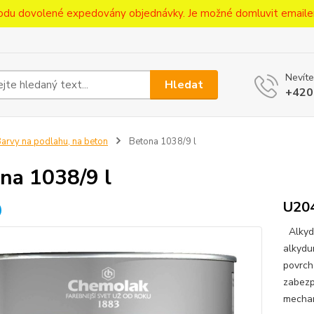
ůvodu dovolené expedovány objednávky. Je možné domluvit emaile
Nevíte
Hledat
+420
arvy na podlahu, na beton
Betona 1038/9 l
na 1038/9 l
U20
Alkydu
alkydu
povrch
zabezp
mechan