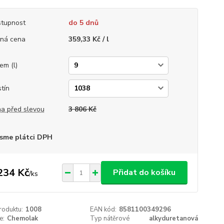
tupnost
do 5 dnů
ná cena
359,33 Kč / l
em (l)
tín
a před slevou
3 806 Kč
sme plátci DPH
234 Kč
Přidat do košíku
/
ks
roduktu:
1008
EAN kód:
8581100349296
e:
Chemolak
Typ nátěrové
alkyduretanová