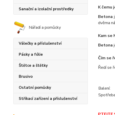
K čemu 
Sanační a izolační prostředky
Betona
dvěma nát
Nářadí a pomůcky
Kam se 
Válečky a příslušenství
Betona
j
Pásky a fólie
Čím se ř
Štětce a štětky
Ředí se 
Brusivo
Ostatní pomůcky
Balení:
Spotřeba
Stříkací zařízení a příslušenství
PTEJTE S