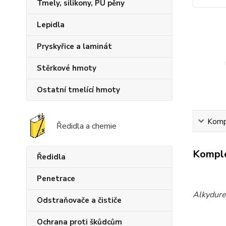
Tmely, silikony, PU pěny
Lepidla
Pryskyřice a laminát
Stěrkové hmoty
Ostatní tmelící hmoty
Kompl
Ředidla a chemie
Komple
Ředidla
Penetrace
Alkydure
Odstraňovače a čističe
Ochrana proti škůdcům