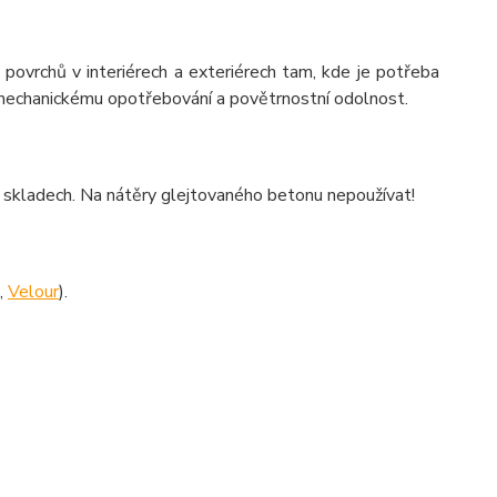
 povrchů v interiérech a exteriérech tam, kde je potřeba
 mechanickému opotřebování a povětrnostní odolnost.
h, skladech. Na nátěry glejtovaného betonu nepoužívat!
,
Velour
).