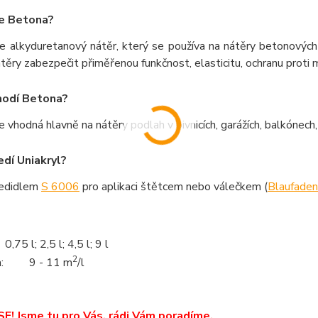
je Betona?
je alkyduretanový nátěr, který se používa na nátěry betonových
ěry zabezpečit přiměřenou funkčnost, elasticitu, ochranu proti
hodí Betona?
e vhodná hlavně na nátěry podlah v pivnicích, garážích, balkónec
edí Uniakryl?
ředidlem
S 6006
pro aplikaci štětcem nebo válečkem (
Blaufaden
0,75 l; 2,5 l; 4,5 l; 9 l
2
:
9 - 11 m
/l
E! Jsme tu pro Vás, rádi Vám poradíme.