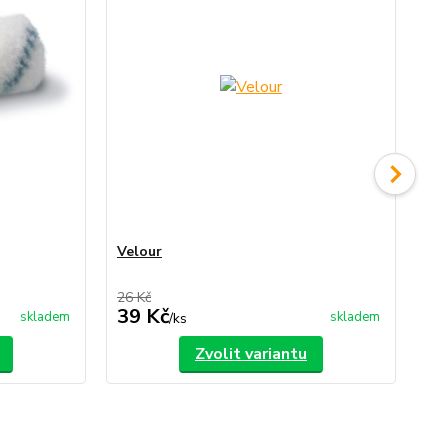
Velour
Va
26 Kč
ce
39 Kč
27
skladem
skladem
/
ks
Zvolit variantu