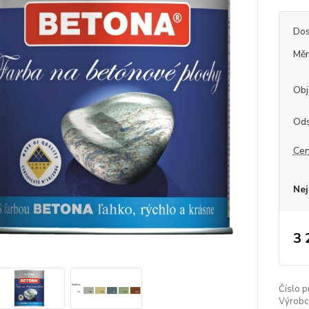
Dos
Měr
Obj
Ods
Cen
Nej
3 
Číslo p
Výrobc