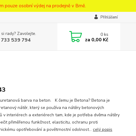
m pouze osobní výdej na prodejně v Brně.
Přihlášení
 si rady? Zavolejte.
0
ks
za
0,00 Kč
 733 539 794
43
retanová barva na beton. K čemu je Betona? Betona je
retanový nátěr, který se používa na nátěry betonových
ů v interiérech a exteriérech tam, kde je potřeba dvěma nátěry
ečit přiměřenou funkčnost, elasticitu, ochranu proti
ickému opotřebování a povětrnostní odolnost...
celý popis