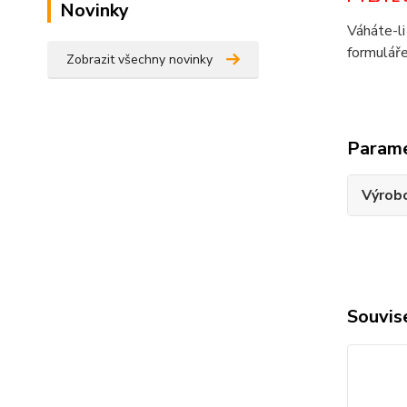
Novinky
Váháte-li
formuláře
Zobrazit všechny novinky
Param
Výrob
Souvise