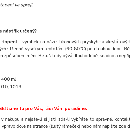
topení ve spreji.
e nástřik určený?
a topení
– výrobek na bázi silikonových pryskyřic a akrylátovýc
ých středně vysokým teplotám (60-80°C) po dlouhou dobu. Běžn
ým způsobem mění. Retuš tedy bývá dlouhodobě, snadno a nepříj
400 ml
010, 1013
E! Jsme tu pro Vás, rádi Vám poradíme.
 v nákupu a nejste-li si jisti, zda-li vybíráte to správné, kont
 vpravo dole na stránce (žlutý rámeček) nebo nám napište zde 