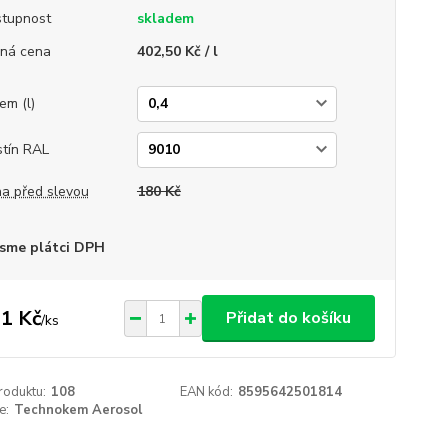
tupnost
skladem
ná cena
402,50 Kč / l
em (l)
tín RAL
a před slevou
180 Kč
sme plátci DPH
1 Kč
Přidat do košíku
/
ks
roduktu:
108
EAN kód:
8595642501814
e:
Technokem Aerosol