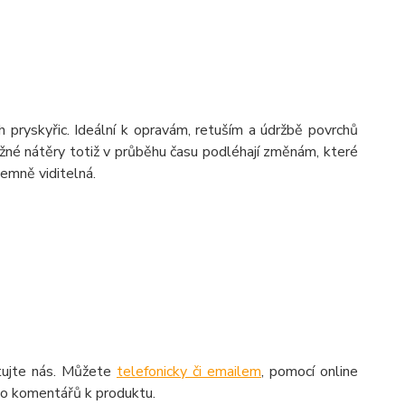
h pryskyřic. Ideální k opravám, retuším a údržbě povrchů
é nátěry totiž v průběhu času podléhají změnám, které
emně viditelná.
aktujte nás. Můžete
telefonicky či emailem
, pomocí online
do komentářů k produktu.