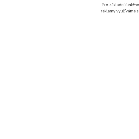
Pro základní funkčno
reklamy využíváme so
Brusné 
22 Kč
20 Kč