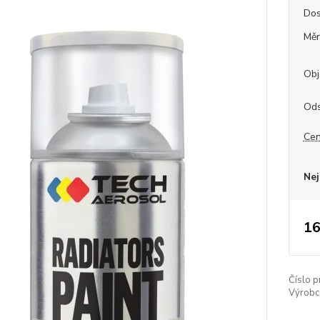
Dos
Měr
Obj
Ods
Cen
Nej
16
Číslo p
Výrobc