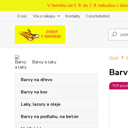
V termínu od 3. 8. do 7. 8. nebudou z d
O nás
Vše o nákupu
Kontakty
Colorbetafiniš
Úvod
S
Barvy a laky
Barv
Barvy na dřevo
TOP prod
Barvy na kov
Laky, lazury a oleje
Barvy na podlahu, na beton