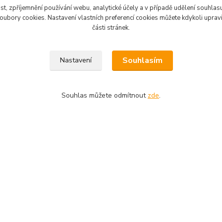
st, zpříjemnění používání webu, analytické účely a v případě udělení souhlasu 
ubory cookies. Nastavení vlastních preferencí cookies můžete kdykoli upra
části stránek.
Souhlasím
Nastavení
Souhlas můžete odmítnout
zde
.
plátno
Brusný papír pod vodu
22 Kč
20 Kč
skladem
/
ks
/
ks
Zvolit variantu
Zvolit variantu