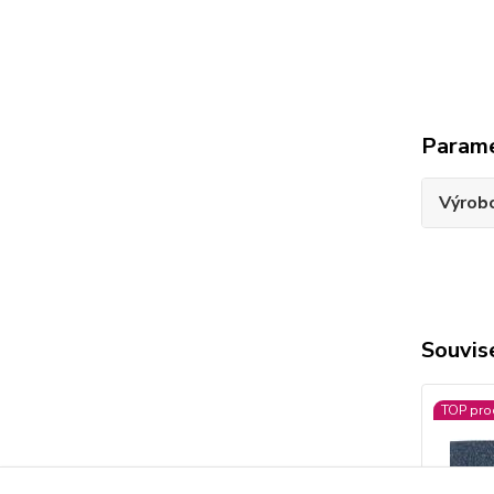
Param
Výrob
Souvise
TOP pro