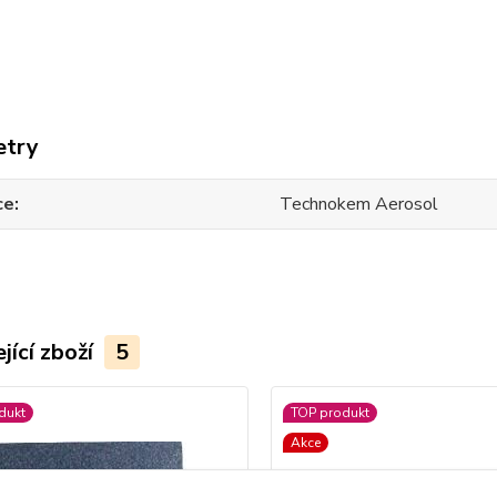
etry
ce
Technokem Aerosol
jící zboží
5
dukt
TOP produkt
Akce