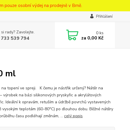
m pouze osobní výdej na prodejně v Brně.
Přihlášení
 si rady? Zavolejte.
0
ks
za
0,00 Kč
 733 539 794
0 ml
na topení ve spreji. K čemu je nástřik určený? Nátěr na
 – výrobek na bázi silikonových pryskyřic a akrylátových
řic. Ideální k opravám, retuším a údržbě povrchů vystavených
ě vysokým teplotám (60-80°C) po dlouhou dobu. Běžné nátěry
v průběhu času podléhají změnám, ...
celý popis