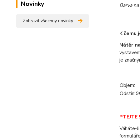
Novinky
Barva na 
Zobrazit všechny novinky
K čemu j
Nátěr n
vystaven
je značn
Objem:
Odstín:
9
PTEJTE S
Váháte-li
formuláře