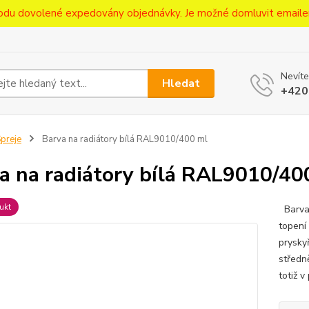
ůvodu dovolené expedovány objednávky. Je možné domluvit emaile
Nevíte
Hledat
+420
preje
Barva na radiátory bílá RAL9010/400 ml
a na radiátory bílá RAL9010/40
ukt
Barva 
topení
prysky
středn
totiž 