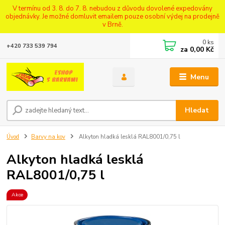
V termínu od 3. 8. do 7. 8. nebudou z důvodu dovolené expedovány
objednávky. Je možné domluvit emailem pouze osobní výdej na prodejně
v Brně.
0
ks
+420 733 539 794
za
0,00 Kč
Menu
Hledat
Úvod
Barvy na kov
Alkyton hladká lesklá RAL8001/0,75 l
Alkyton hladká lesklá
RAL8001/0,75 l
Akce