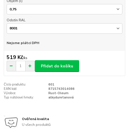
Objem (l)
Odstín RAL
Nejsme plátci DPH
519 Kč
/
ks
Přidat do košíku
Číslo produktu:
601
EAN kód:
8715743014086
Výrobce:
Rust-Oleum
Typ nátěrové hmoty:
alkyduretanová
Ověřená kvalita
U všech produktů