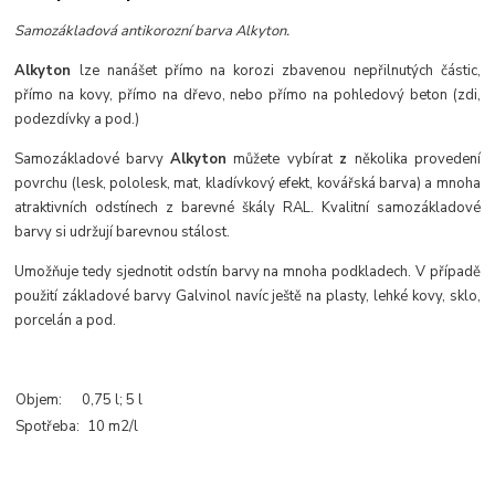
Samozákladová antikorozní barva Alkyton.
Alkyton
lze nanášet přímo na korozi zbavenou nepřilnutých částic,
přímo na kovy, přímo na dřevo, nebo přímo na pohledový beton (zdi,
podezdívky a pod.)
Samozákladové barvy
Alkyton
můžete vybírat
z
několika provedení
povrchu (lesk, pololesk, mat, kladívkový efekt, kovářská barva) a mnoha
atraktivních odstínech z barevné škály RAL. Kvalitní samozákladové
barvy si udržují barevnou stálost.
Umožňuje tedy sjednotit odstín barvy na mnoha podkladech. V případě
použití základové barvy Galvinol navíc ještě na plasty, lehké kovy, sklo,
porcelán a pod.
Objem:
0,75 l
; 5 l
Spotřeba:
10 m2/l