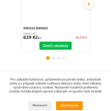
Alkyton Galvinol
Ředidlo do 
cena od
cena od
639 Kč
48 Kč
do 5 dnů
/
ks
/
ks
Zvolit variantu
Zboží zařazeno v kategoriích
Pro základní funkčnost, zpříjemnění používání webu, analytické
účely a v případě udělení souhlasu také pro účely cílení reklamy
Barvy na dřevo
využíváme soubory cookies. Nastavení vlastních preferencí
cookies můžete kdykoli upravit odkazem ve spodní části stránek.
Barvy na kov
Souhlasím
Nastavení