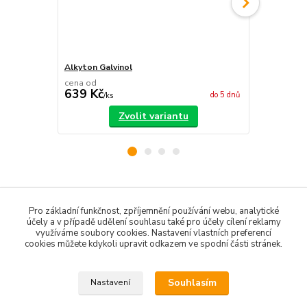
Alkyton Galvinol
Ředidlo do 
cena od
cena od
639 Kč
48 Kč
do 5 dnů
/
ks
/
ks
Zvolit variantu
Zboží zařazeno v kategoriích
Pro základní funkčnost, zpříjemnění používání webu, analytické
účely a v případě udělení souhlasu také pro účely cílení reklamy
Barvy na dřevo
využíváme soubory cookies. Nastavení vlastních preferencí
cookies můžete kdykoli upravit odkazem ve spodní části stránek.
Barvy na kov
Souhlasím
Nastavení