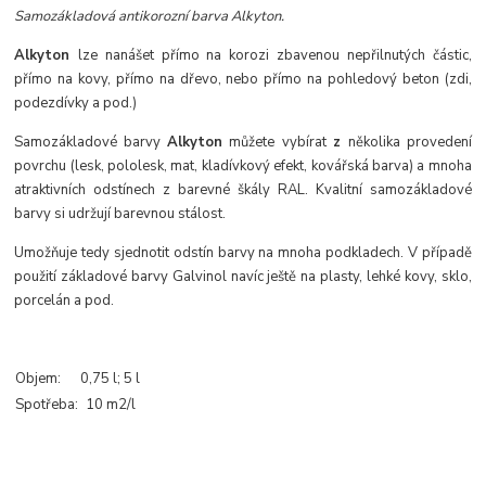
Samozákladová antikorozní barva Alkyton.
Alkyton
lze nanášet přímo na korozi zbavenou nepřilnutých částic,
přímo na kovy, přímo na dřevo, nebo přímo na pohledový beton (zdi,
podezdívky a pod.)
Samozákladové barvy
Alkyton
můžete vybírat
z
několika provedení
povrchu (lesk, pololesk, mat, kladívkový efekt, kovářská barva) a mnoha
atraktivních odstínech z barevné škály RAL. Kvalitní samozákladové
barvy si udržují barevnou stálost.
Umožňuje tedy sjednotit odstín barvy na mnoha podkladech. V případě
použití základové barvy Galvinol navíc ještě na plasty, lehké kovy, sklo,
porcelán a pod.
Objem:
0,75 l
; 5 l
Spotřeba:
10 m2/l