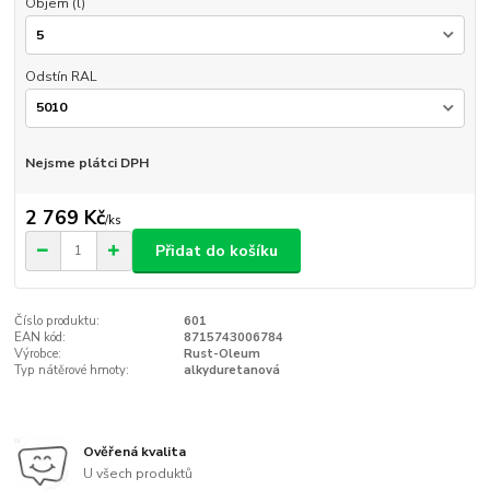
Objem (l)
Odstín RAL
Nejsme plátci DPH
2 769 Kč
/
ks
Přidat do košíku
Číslo produktu:
601
EAN kód:
8715743006784
Výrobce:
Rust-Oleum
Typ nátěrové hmoty:
alkyduretanová
Ověřená kvalita
U všech produktů