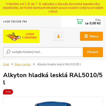
V termínu od 3. 8. do 7. 8. nebudou z důvodu dovolené expedovány
objednávky. Je možné domluvit emailem pouze osobní výdej na prodejně
v Brně.
0
ks
+420 733 539 794
za
0,00 Kč
Menu
Hledat
Úvod
Barvy na kov
Alkyton hladká lesklá RAL5010/5 l
Alkyton hladká lesklá RAL5010/5
l
Akce