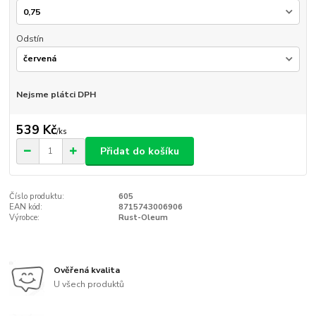
Odstín
Nejsme plátci DPH
539 Kč
/
ks
Přidat do košíku
Číslo produktu:
605
EAN kód:
8715743006906
Výrobce:
Rust-Oleum
Ověřená kvalita
U všech produktů