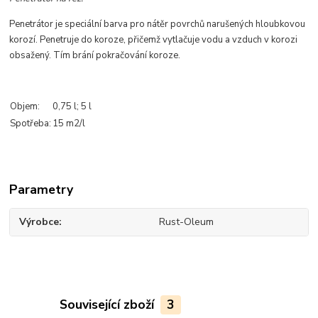
Penetrátor je speciální barva pro nátěr povrchů narušených hloubkovou
korozí. Penetruje do koroze, přičemž vytlačuje vodu a vzduch v korozi
obsažený. Tím brání pokračování koroze.
Objem:
0,75 l; 5 l
Spotřeba:
15 m2/l
Parametry
Výrobce
Rust-Oleum
Související zboží
3