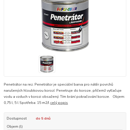
Penetrátor na rez. Penetrátor je speciální barva pro nátěr povrchů
narušených hloubkovou korozí. Penetruje do koroze, přičemž vytlačuje
vodu a vzduch v korozi obsažený. Tím brání pokračování koroze. Objem:
0,75 l; 5 l Spotřeba: 15 m2/l
celý popis
Dostupnost
do 5 dnů
Objem (l)