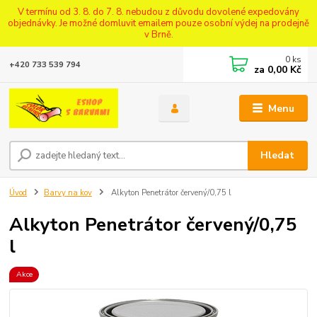
V termínu od 3. 8. do 7. 8. nebudou z důvodu dovolené expedovány
objednávky. Je možné domluvit emailem pouze osobní výdej na prodejně
v Brně.
0
ks
+420 733 539 794
za
0,00 Kč
Menu
Hledat
Úvod
Barvy na kov
Alkyton Penetrátor červený/0,75 l
Alkyton Penetrátor červený/0,75
l
Akce